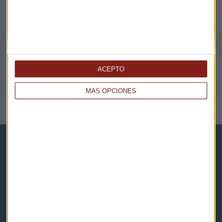
@CAPITALRADIOB
ACEPTO
MÁS OPCIONES
NOTICIAS RELACIONADAS
Capital Radio
Noticias