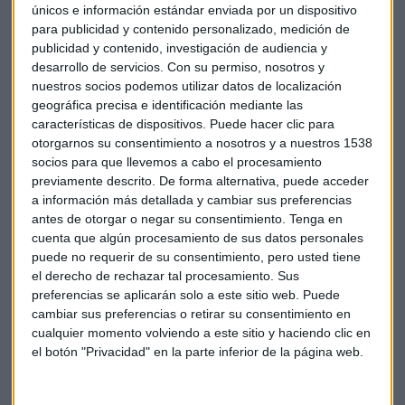
únicos e información estándar enviada por un dispositivo
para publicidad y contenido personalizado, medición de
Sobre
Bayer
, que ha presentado caídas de más de un 10%,
publicidad y contenido, investigación de audiencia y
tras que un jurado federal considerase un producto de su
desarrollo de servicios.
Con su permiso, nosotros y
filial Monsanto como un “factor sustancial” en un paciente
nuestros socios podemos utilizar datos de localización
de cáncer. “El problema de su análisis técnico es que es muy
geográfica precisa e identificación mediante las
estructural. Los niveles a los cuales podríamos empezar a
características de dispositivos. Puede hacer clic para
pensar en neutralidad quedan muy lejos, por la zona de
otorgarnos su consentimiento a nosotros y a nuestros 1538
socios para que llevemos a cabo el procesamiento
72,50”, comenta Moro.
previamente descrito. De forma alternativa, puede acceder
a información más detallada y cambiar sus preferencias
El analista técnico también ha hablado de
BME, Ebro
antes de otorgar o negar su consentimiento.
Tenga en
Foods, Indra, Colonial o Prosegur
. Durante el
“Minuto de
cuenta que algún procesamiento de sus datos personales
oro”
, Moro ha recomendado en el mercado español
Aena,
puede no requerir de su consentimiento, pero usted tiene
Mapfre, Iberdrola y
el derecho de rechazar tal procesamiento. Sus
Santander.
En el mercado europeo:
ASML, Deutsche Post,
preferencias se aplicarán solo a este sitio web. Puede
cambiar sus preferencias o retirar su consentimiento en
Orange, Vivendi
. Y en el mercado americano,
Apple, Visa y
cualquier momento volviendo a este sitio y haciendo clic en
Cisco
.
el botón "Privacidad" en la parte inferior de la página web.
Ibex
Consultorio
índices
Roberto moro