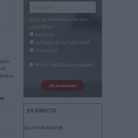
Elige los boletines a los que
suscribirte
*
Apertura
La Magia de la Publicidad
Claves ESG
eguir
Acepto la
política de privacidad
. *
 el
 dentro
¡Suscribirme!
he
EN DIRECTO
@CAPITALRADIOB