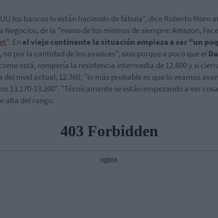
UU los bancos lo están haciendo de fábula", dice Roberto Moro a
a Negocios, de la "mano de los mismos de siempre: Amazon, Fac
et
". En
el viejo continente la situación empieza a ser "un po
, no por la cantidad de los avances", sino porque a poco que el
Da
 como está, rompería la resistencia intermedia de 12.600 y si cierr
 del nivel actual, 12.760, "lo más probable es que lo veamos ava
los 13.170-13.200". "Técnicamente se están empezando a ver cosa
te alta del rango.