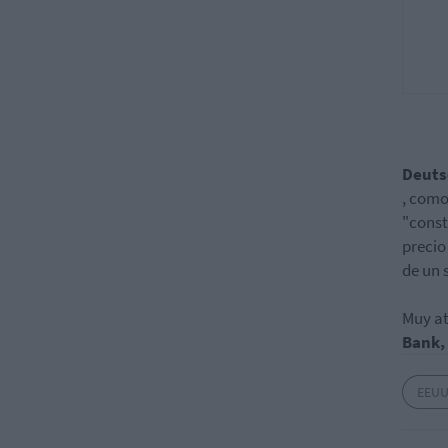
Deuts
, como
"const
precio
de un 
Muy at
Bank, 
EEU