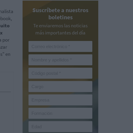
Suscríbete a nuestros
nalista
boletines
ebook,
quito
Te enviaremos las noticias
x
más importantes del día
a por
nzar
s" en