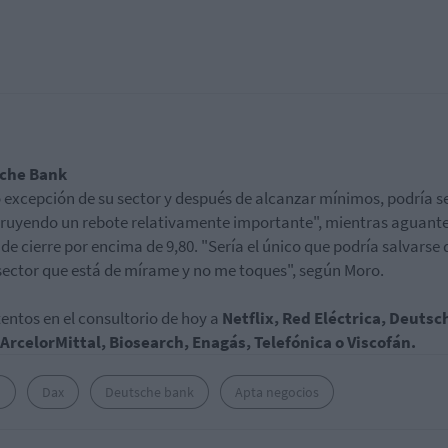
che Bank
 excepción de su sector y después de alcanzar mínimos, podría s
ruyendo un rebote relativamente importante", mientras aguante
 de cierre por encima de 9,80. "Sería el único que podría salvarse
sector que está de mírame y no me toques", según Moro.
entos en el consultorio de hoy a
Netflix, Red Eléctrica, Deutsc
ArcelorMittal, Biosearch, Enagás, Telefónica o Viscofán.
U
Dax
Deutsche bank
Apta negocios