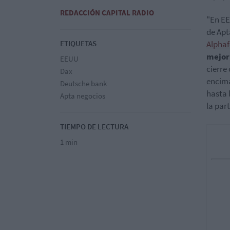
REDACCIÓN CAPITAL RADIO
"En EE
de Apt
ETIQUETAS
Alphaf
mejor
EEUU
cierre
Dax
encima
Deutsche bank
hasta 
Apta negocios
la par
TIEMPO DE LECTURA
1 min