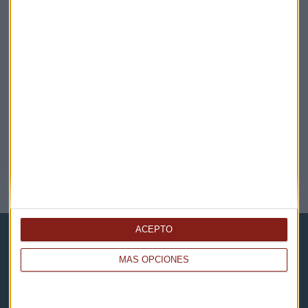
EN DIRECTO
@CAPITALRADIOB
NOTICIAS RELACIONADAS
ACEPTO
MÁS OPCIONES
Capital Radio