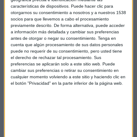
millones de euros desde enero y la ratio de cobertura roza el
características de dispositivos. Puede hacer clic para
53%.
otorgarnos su consentimiento a nosotros y a nuestros 1538
socios para que llevemos a cabo el procesamiento
previamente descrito. De forma alternativa, puede acceder
a información más detallada y cambiar sus preferencias
antes de otorgar o negar su consentimiento.
Tenga en
cuenta que algún procesamiento de sus datos personales
puede no requerir de su consentimiento, pero usted tiene
el derecho de rechazar tal procesamiento. Sus
Suscríbete a nuestros boletines
preferencias se aplicarán solo a este sitio web. Puede
Te enviaremos las noticias más importantes del día
cambiar sus preferencias o retirar su consentimiento en
cualquier momento volviendo a este sitio y haciendo clic en
el botón "Privacidad" en la parte inferior de la página web.