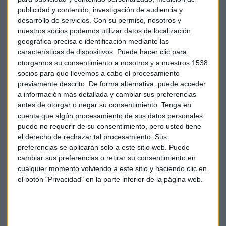
millones contabilizada un año antes por el impacto de la
publicidad y contenido, investigación de audiencia y
reforma energética, según informó el grupo, que atribuye la
desarrollo de servicios.
Con su permiso, nosotros y
ganancia a su plan de ajuste y la venta de parques eólicos y
nuestros socios podemos utilizar datos de localización
otros activos.
geográfica precisa e identificación mediante las
características de dispositivos. Puede hacer clic para
La cifra de negocio de la compañía que preside José Manuel
otorgarnos su consentimiento a nosotros y a nuestros 1538
socios para que llevemos a cabo el procesamiento
Entrecanales creció un 3,6% durante el pasado año, hasta
previamente descrito. De forma alternativa, puede acceder
sumar 6.499 millones de euros, mientas que el beneficio
a información más detallada y cambiar sus preferencias
bruto de explotación (Ebitda) se situó en 1.087 millones, un
antes de otorgar o negar su consentimiento.
Tenga en
2,4% más.
cuenta que algún procesamiento de sus datos personales
puede no requerir de su consentimiento, pero usted tiene
Durante 2014 Acciona logró recortar un 12,3% su deuda
el derecho de rechazar tal procesamiento. Sus
financiera neta, que de esta forma cerró el año por debajo
preferencias se aplicarán solo a este sitio web. Puede
cambiar sus preferencias o retirar su consentimiento en
de la cota de los 6.000 millones de euros y se situó en 5.294
cualquier momento volviendo a este sitio y haciendo clic en
millones de euros.
el botón "Privacidad" en la parte inferior de la página web.