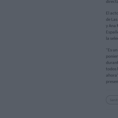
direct
El act
de Las
y Ana 
Españo
la sel
“Es un
ponien
durant
todos 
ahora”
presen
Sanit