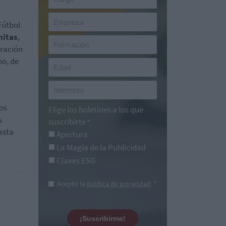
Fútbol
nitas
,
eración
no, de
os
Elige los boletines a los que
s
suscribirte
*
asta
Apertura
La Magia de la Publicidad
Claves ESG
Acepto la
política de privacidad
. *
¡Suscribirme!