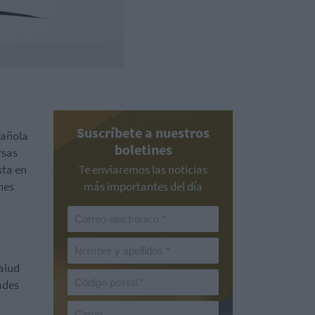
Suscríbete a nuestros
pañola
boletines
rsas
sta en
Te enviaremos las noticias
nes
más importantes del día
alud
ades