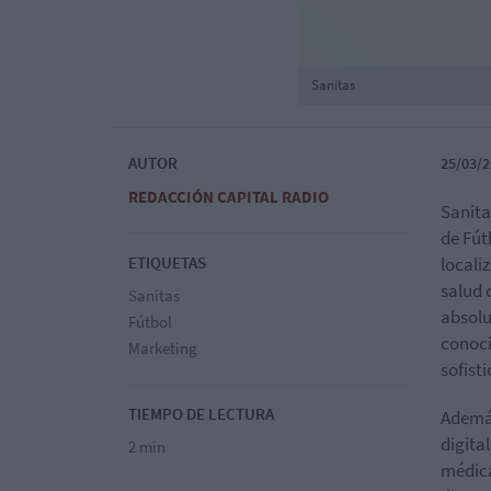
Sanitas
AUTOR
25/03/2
REDACCIÓN CAPITAL RADIO
Sanita
de Fút
ETIQUETAS
locali
salud 
Sanitas
absolu
Fútbol
conoci
Marketing
sofist
TIEMPO DE LECTURA
Además
digita
2 min
médica