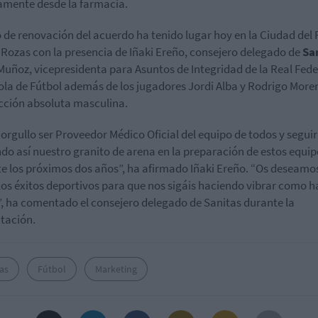
amente desde la farmacia.
o de renovación del acuerdo ha tenido lugar hoy en la Ciudad del 
 Rozas con la presencia de Iñaki Ereño, consejero delegado de
Sa
Muñoz, vicepresidenta para Asuntos de Integridad de la Real Fed
la de Fútbol además de los jugadores Jordi Alba y Rodrigo More
ección absoluta masculina.
 orgullo ser Proveedor Médico Oficial del equipo de todos y seguir
do así nuestro granito de arena en la preparación de estos equip
e los próximos dos años”, ha afirmado Iñaki Ereño. “Os deseamo
los éxitos deportivos para que nos sigáis haciendo vibrar como h
, ha comentado el consejero delegado de Sanitas durante la
tación.
as
Fútbol
Marketing