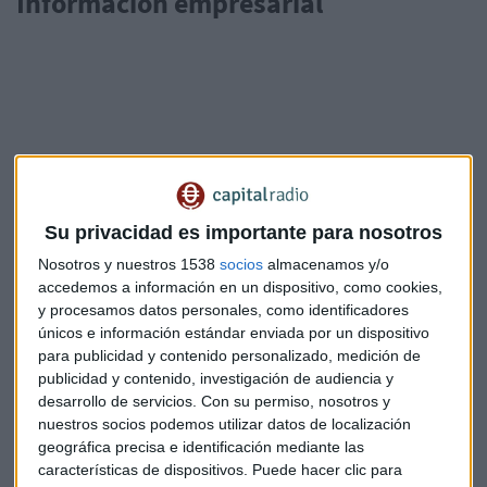
Información empresarial
Jorge Díaz-Cardiel, Director General en Advice Strategic
Su privacidad es importante para nosotros
Consultants y autor de varios libros sobre Barack Obama,
nos habla a uno de los protagonistas de las últimas
Nosotros y nuestros 1538
socios
almacenamos y/o
semanas, Carl Icahn, y también de otros gestores que
accedemos a información en un dispositivo, como cookies,
y procesamos datos personales, como identificadores
actúan como él como: William Ackman, David Einhorn, Paul
únicos e información estándar enviada por un dispositivo
Singer y Nelson Peltz.
para publicidad y contenido personalizado, medición de
publicidad y contenido, investigación de audiencia y
Jorge Díaz Cardiel
Advice Strategic Consultants
desarrollo de servicios.
Con su permiso, nosotros y
nuestros socios podemos utilizar datos de localización
geográfica precisa e identificación mediante las
características de dispositivos. Puede hacer clic para