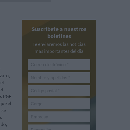
Suscríbete a nuestros
boletines
Te enviaremos las noticias
más importantes del día
e
zaro,
el
el
os PGE
que el
 se
os
ado,