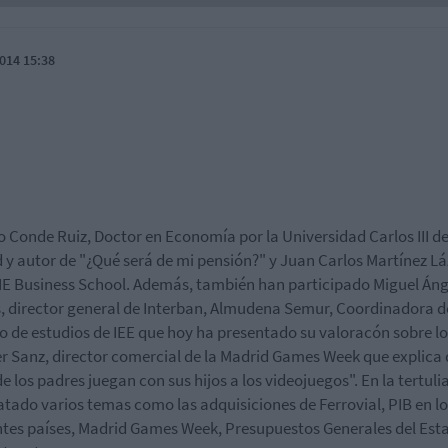
014 15:38
o Conde Ruiz, Doctor en Economía por la Universidad Carlos III d
 y autor de "¿Qué será de mi pensión?" y Juan Carlos Martínez Lá
IE Business School. Además, también han participado Miguel Áng
, director general de Interban, Almudena Semur, Coordinadora d
io de estudios de IEE que hoy ha presentado su valoracón sobre l
er Sanz, director comercial de la Madrid Games Week que explica 
e los padres juegan con sus hijos a los videojuegos". En la tertulia
atado varios temas como las adquisiciones de Ferrovial, PIB en l
ntes países, Madrid Games Week, Presupuestos Generales del Est