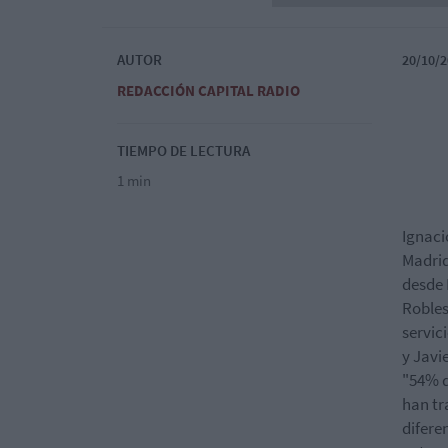
AUTOR
20/10/2
REDACCIÓN CAPITAL RADIO
TIEMPO DE LECTURA
1 min
Ignaci
Madrid
desde 
Robles
servic
y Javi
"54% d
han tr
difere