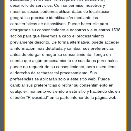
Por otro, Xavier Aragall, técnico en migraciones del Instituto
desarrollo de servicios.
Con su permiso, nosotros y
Europeo del Mediterráneo que ponía el foco en el suspenso
nuestros socios podemos utilizar datos de localización
geográfica precisa e identificación mediante las
de la operación 'Mare Nostrum' en Italia debido a la falta de
características de dispositivos. Puede hacer clic para
fondos y al recrudecimiento de las guerras en países como
otorgarnos su consentimiento a nosotros y a nuestros 1538
Siria o Libia. Escucha la entrevista completa en
socios para que llevemos a cabo el procesamiento
Información Capital:
previamente descrito. De forma alternativa, puede acceder
a información más detallada y cambiar sus preferencias
antes de otorgar o negar su consentimiento.
Tenga en
cuenta que algún procesamiento de sus datos personales
puede no requerir de su consentimiento, pero usted tiene
el derecho de rechazar tal procesamiento. Sus
Descárgate ya la
app de Capital Radio para Android
preferencias se aplicarán solo a este sitio web. Puede
cambiar sus preferencias o retirar su consentimiento en
cualquier momento volviendo a este sitio y haciendo clic en
el botón "Privacidad" en la parte inferior de la página web.
Suscríbete a nuestros boletines
Te enviaremos las noticias más importantes del día