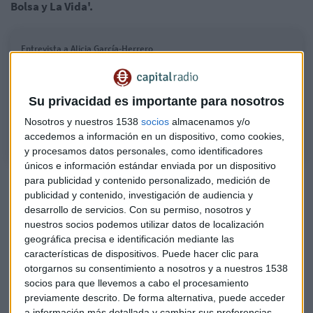
Bolsa y La Vida'.
Entrevista a Alicia García-Herrero
Examinamos la situación de China tras las protestas de sus ciudadanos
contra las restricciones de movilidad derivadas de su política de Covid
0. Y lo hacemos con la ayuda de la investigadora sénior asociada del
Su privacidad es importante para nosotros
Real Instituto Elcano y economista jefe de Asia-Pacífico en NATIXIS.
Nosotros y nuestros 1538
socios
almacenamos y/o
accedemos a información en un dispositivo, como cookies,
y procesamos datos personales, como identificadores
únicos e información estándar enviada por un dispositivo
¿Qué recorrido tiene por delante la política
para publicidad y contenido personalizado, medición de
publicidad y contenido, investigación de audiencia y
de Covid 0 en China?
desarrollo de servicios.
Con su permiso, nosotros y
nuestros socios podemos utilizar datos de localización
Nuestra invitada capital sostiene que
se aligerarán sus
geográfica precisa e identificación mediante las
medidas en las próximas fechas
, sobre todo porque ya
características de dispositivos. Puede hacer clic para
antes del inicio de las protestas el Partido Comunista Chino
otorgarnos su consentimiento a nosotros y a nuestros 1538
anunció una apertura. Concretamente el 10 y 11 de
socios para que llevemos a cabo el procesamiento
noviembre.
previamente descrito. De forma alternativa, puede acceder
a información más detallada y cambiar sus preferencias