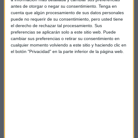
"Se pueden acoger a esas 20 medidas
antes de otorgar o negar su consentimiento.
Tenga en
cuenta que algún procesamiento de sus datos personales
que realizaron entonces. Es cierto que
puede no requerir de su consentimiento, pero usted tiene
los confinamientos continuaron y la
el derecho de rechazar tal procesamiento. Sus
preferencias se aplicarán solo a este sitio web. Puede
movilidad empeoró desde el anuncio,
cambiar sus preferencias o retirar su consentimiento en
pero este está y se pueden acoger a él
cualquier momento volviendo a este sitio y haciendo clic en
para cumplir con lo que dijeron".
el botón "Privacidad" en la parte inferior de la página web.
Alicia García-Herrero matiza que no se trata de una
apertura total, pero suficiente para estabilizar la situación.
"Sin decirlo, pueden hacer ver que tienen en cuenta la
incomodidad de la sociedad por la situación de falta de
movilidad casi dramática".