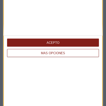
Apertura
La Magia de la Publicidad
Claves ESG
Acepto la
política de privacidad
. *
¡Suscribirme!
ACEPTO
MÁS OPCIONES
EN DIRECTO
@CAPITALRADIOB