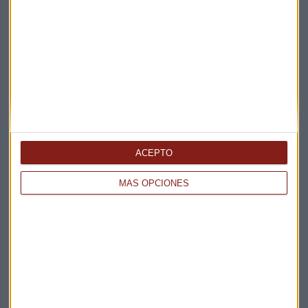
Suscríbete a nuestros boletines
Te enviaremos las noticias más importantes del día
ACEPTO
MÁS OPCIONES