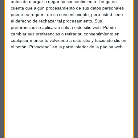
La siguiente sección del
Registro de Bienes Muebles
está
antes de otorgar o negar su consentimiento.
Tenga en
cuenta que algún procesamiento de sus datos personales
relacionada con aquellas hipotecas mobiliarias y prendas
puede no requerir de su consentimiento, pero usted tiene
sin desplazamiento que están relacionadas con derecho de
el derecho de rechazar tal procesamiento. Sus
la
propiedad industrial e intelectual
.
preferencias se aplicarán solo a este sitio web. Puede
cambiar sus preferencias o retirar su consentimiento en
Sección de otros bienes muebles registrables
cualquier momento volviendo a este sitio y haciendo clic en
el botón "Privacidad" en la parte inferior de la página web.
Esta sección es bastante amplia, ya que incluye una gran
variedad de muebles que se pueden registrar.
Aquí se registran los contratos y los gravámenes sobre otros
bienes, como podríamos estar hablando de
participaciones sociales
,
títulos de valores
nominativos
,
licencias de pesca
, entre de carácter
administrativo que sean susceptibles de transmisión.
Sección del Registro de Condiciones Generales
Finalmente, en la 6º sección del Registro se incluirán las
condiciones generales de los diferentes tratos a los que se