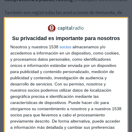
También son registradas las anotaciones de demanda, de
embargo, la prohibición de disponer de determinados
vehículos, entre otras anotaciones preventivas o
gravámenes que afectarán directamente a automóviles u
Su privacidad es importante para nosotros
otros vehículos de motor.
Nosotros y nuestros 1538
socios
almacenamos y/o
Sección de Maquinaria Industrial, bienes de equipo y
accedemos a información en un dispositivo, como cookies,
y procesamos datos personales, como identificadores
establecimientos a nivel mercantil
únicos e información estándar enviada por un dispositivo
para publicidad y contenido personalizado, medición de
En esta tercera sección es donde se practica la inscripción
publicidad y contenido, investigación de audiencia y
de
hipotecas mobiliarias
que versan sobre maquinaria
desarrollo de servicios.
Con su permiso, nosotros y
industrial o establecimientos mercantiles.
nuestros socios podemos utilizar datos de localización
geográfica precisa e identificación mediante las
También se incluyen los gravámenes o las anotaciones de
características de dispositivos. Puede hacer clic para
embarco relacionados con dichos bienes.
otorgarnos su consentimiento a nosotros y a nuestros 1538
socios para que llevemos a cabo el procesamiento
Sección de garantías reales
previamente descrito. De forma alternativa, puede acceder
a información más detallada y cambiar sus preferencias