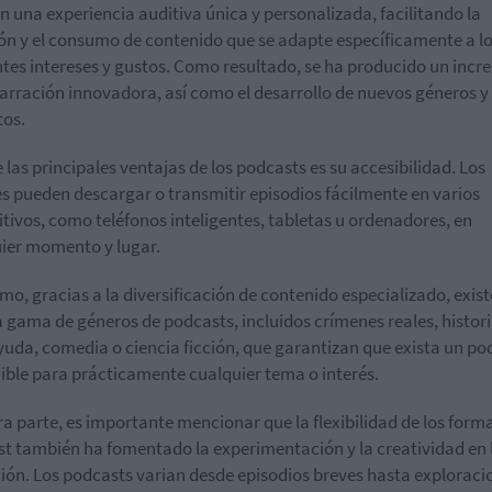
n una experiencia auditiva única y personalizada, facilitando la
ón y el consumo de contenido que se adapte específicamente a l
ntes intereses y gustos. Como resultado, se ha producido un inc
narración innovadora, así como el desarrollo de nuevos géneros y
os.
 las principales ventajas de los podcasts es su accesibilidad. Los
s pueden descargar o transmitir episodios fácilmente en varios
itivos, como teléfonos inteligentes, tabletas u ordenadores, en
ier momento y lugar.
mo, gracias a la diversificación de contenido especializado, exis
 gama de géneros de podcasts, incluidos crímenes reales, histori
uda, comedia o ciencia ficción, que garantizan que exista un po
ible para prácticamente cualquier tema o interés.
ra parte, es importante mencionar que la flexibilidad de los form
t también ha fomentado la experimentación y la creatividad en 
ión. Los podcasts varian desde episodios breves hasta exploraci