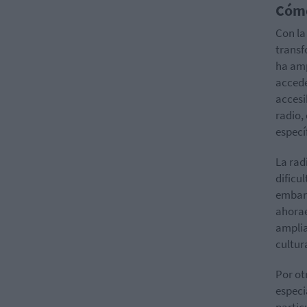
Cómo
Con la
transf
ha amp
accede
accesi
radio,
especí
La rad
dificu
embarg
ahorae
amplia
cultur
Por ot
especi