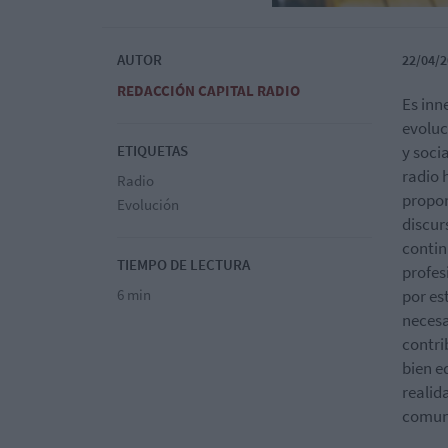
AUTOR
22/04/2
REDACCIÓN CAPITAL RADIO
Es inn
evoluc
ETIQUETAS
y soci
radio 
Radio
propor
Evolución
discur
contin
TIEMPO DE LECTURA
profes
6 min
por es
necesa
contri
bien e
realid
comun