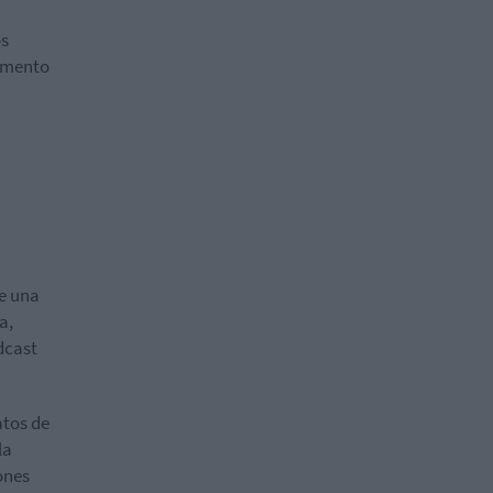
os
remento
te una
a,
dcast
atos de
la
ones