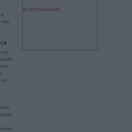
@CAPITALRADIOB
ca
a una
ica
a la
enerado
do su
a
 más
pción
 audio.
yentes