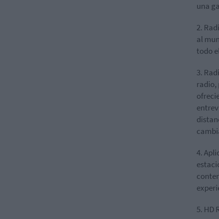
una g
2. Rad
al mun
todo e
3. Radi
radio,
ofreci
entrev
distan
cambia
4. Apl
estaci
conten
experi
5. HD 