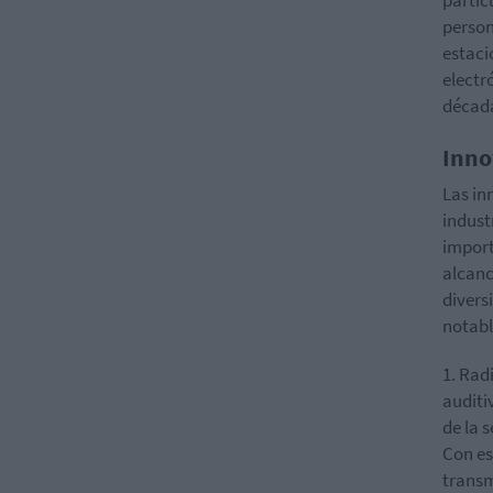
partic
person
estaci
electr
década
Inno
Las in
indust
import
alcanc
divers
notabl
1. Rad
auditi
de la 
Con es
transm