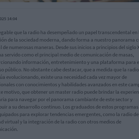
025 14:04
egable que la radio ha desempeñado un papel transcendental en 
ión de la sociedad moderna, dando forma a nuestro panorama c
al de numerosas maneras. Desde sus inicios a principios del siglo X
ha servido como el principal medio de comunicación de masas,
cionando información, entretenimiento y una plataforma para e
so público. No obstante cabe destacar, que a medida que la radio
úa evolucionando, existe una necesidad cada vez mayor de
ionales con conocimientos y habilidades avanzados en este cam
te motivo, que obtener un master radio puede brindar la experien
ria para navegar por el panorama cambiante de este sector y
buir a su desarrollo continuo. Los graduados de estos programas
quipados para explorar tendencias emergentes, como la radio de
ad virtual y la integración de la radio con otros medios de
icación.