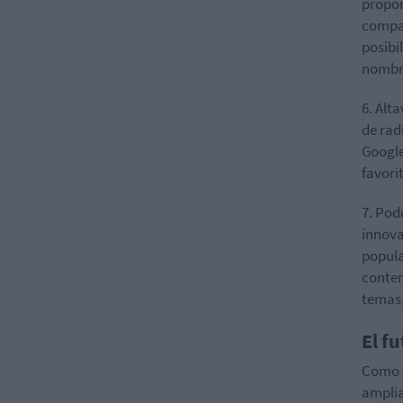
propor
compar
posibi
nombre
6. Alt
de rad
Google
favori
7. Pod
innova
popula
conten
temas,
El f
Como y
amplia