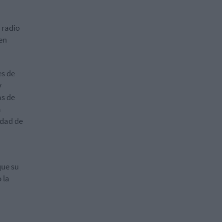
 radio
 en
es de
y
as de
a
idad de
que su
 la