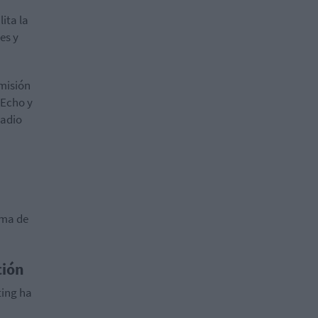
ita la
es y
smisión
 Echo y
radio
ama de
ción
ting ha