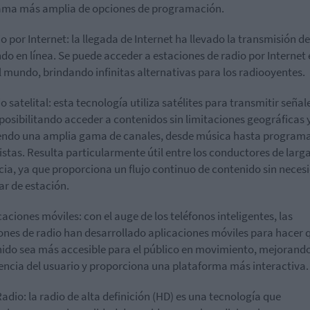
ama más amplia de opciones de programación.
io por Internet: la llegada de Internet ha llevado la transmisión de
do en línea. Se puede acceder a estaciones de radio por Internet
l mundo, brindando infinitas alternativas para los radiooyentes.
o satelital: esta tecnología utiliza satélites para transmitir señal
 posibilitando acceder a contenidos sin limitaciones geográficas 
endo una amplia gama de canales, desde música hasta program
istas. Resulta particularmente útil entre los conductores de larg
cia, ya que proporciona un flujo continuo de contenido sin neces
r de estación.
icaciones móviles: con el auge de los teléfonos inteligentes, las
ones de radio han desarrollado aplicaciones móviles para hacer 
ido sea más accesible para el público en movimiento, mejorando
encia del usuario y proporciona una plataforma más interactiva.
Radio: la radio de alta definición (HD) es una tecnología que