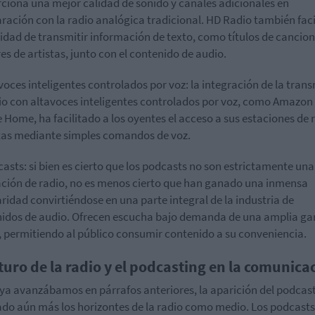
ciona una mejor calidad de sonido y canales adicionales en
ación con la radio analógica tradicional. HD Radio también facil
lidad de transmitir información de texto, como títulos de cancion
s de artistas, junto con el contenido de audio.
avoces inteligentes controlados por voz: la integración de la tran
io con altavoces inteligentes controlados por voz, como Amazon
 Home, ha facilitado a los oyentes el acceso a sus estaciones de 
tas mediante simples comandos de voz.
casts: si bien es cierto que los podcasts no son estrictamente una
ción de radio, no es menos cierto que han ganado una inmensa
ridad convirtiéndose en una parte integral de la industria de
idos de audio. Ofrecen escucha bajo demanda de una amplia g
 permitiendo al público consumir contenido a su conveniencia.
uturo de la radio y el podcasting en la comunica
a avanzábamos en párrafos anteriores, la aparición del podcas
do aún más los horizontes de la radio como medio. Los podcasts