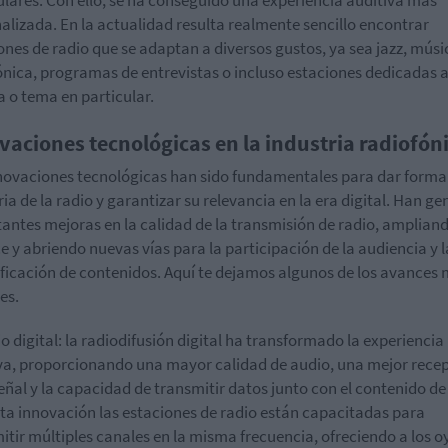
ulares. Con ello, se ha conseguido una experiencia auditiva más
alizada. En la actualidad resulta realmente sencillo encontrar
ones de radio que se adaptan a diversos gustos, ya sea jazz, músi
ónica, programas de entrevistas o incluso estaciones dedicadas 
 o tema en particular.
vaciones tecnológicas en la industria radiofón
novaciones tecnológicas han sido fundamentales para dar forma 
ria de la radio y garantizar su relevancia en la era digital. Han g
antes mejoras en la calidad de la transmisión de radio, amplian
e y abriendo nuevas vías para la participación de la audiencia y l
ificación de contenidos. Aquí te dejamos algunos de los avances
es.
io digital: la radiodifusión digital ha transformado la experiencia
va, proporcionando una mayor calidad de audio, una mejor rece
señal y la capacidad de transmitir datos junto con el contenido de
ta innovación las estaciones de radio están capacitadas para
itir múltiples canales en la misma frecuencia, ofreciendo a los o