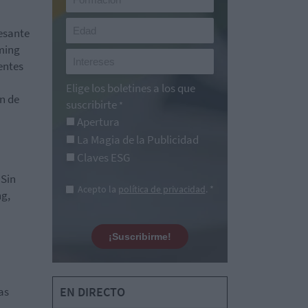
resante
aming
entes
Elige los boletines a los que
ón de
suscribirte
*
Apertura
La Magia de la Publicidad
Claves ESG
 Sin
Acepto la
política de privacidad
. *
ng,
¡Suscribirme!
as
EN DIRECTO