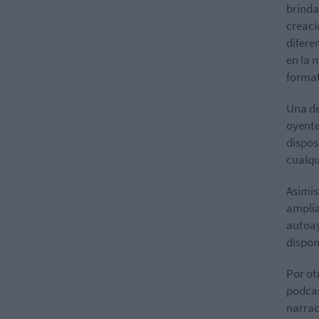
brinda
creaci
difere
en la 
format
Una de
oyente
dispos
cualqu
Asimis
amplia
autoay
dispon
Por ot
podcas
narrac