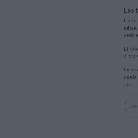
Las 
Las te
intenc
verlo 
El 70%
cinco 
En res
que la
año.
Lote