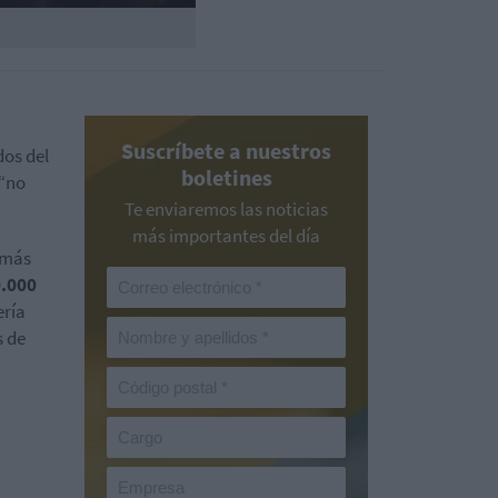
Suscríbete a nuestros
dos del
boletines
 “no
Te enviaremos las noticias
más importantes del día
n más
0.000
ería
s de