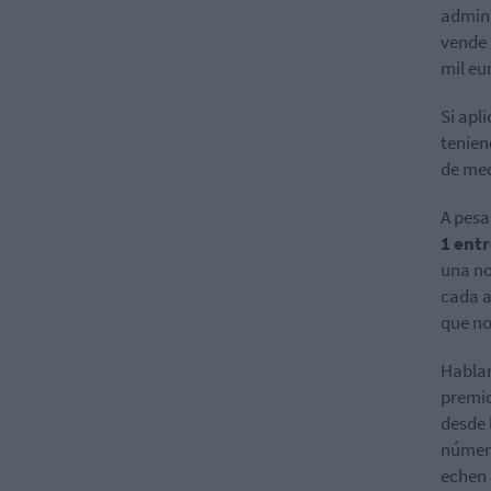
admini
vende 
mil eu
Si apl
tenien
de me
A pesa
1 entr
una no
cada a
que no
Hablam
premio
desde 
número
echen 