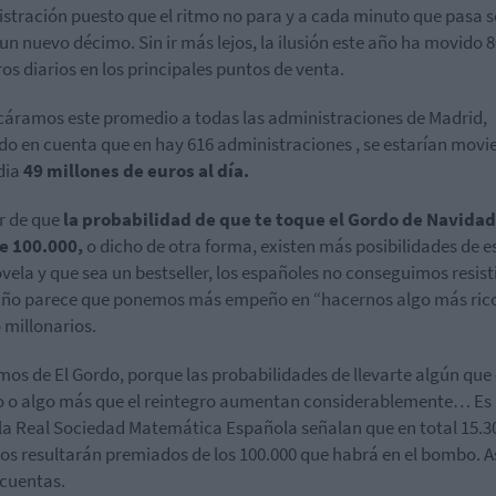
stración puesto que el ritmo no para y a cada minuto que pasa s
un nuevo décimo. Sin ir más lejos, la ilusión este año ha movido 
ros diarios en los principales puntos de venta.
icáramos este promedio a todas las administraciones de Madrid,
do en cuenta que en hay 616 administraciones , se estarían mov
dia
49 millones de euros al día.
r de que
la probabilidad de que te toque el Gordo de Navidad
e 100.000,
o dicho de otra forma, existen más posibilidades de es
vela y que sea un bestseller, los españoles no conseguimos resist
ño parece que ponemos más empeño en “hacernos algo más rico
 millonarios.
os de El Gordo, porque las probabilidades de llevarte algún que
 o algo más que el reintegro aumentan considerablemente… Es
la Real Sociedad Matemática Española señalan que en total 15.3
s resultarán premiados de los 100.000 que habrá en el bombo. A
cuentas.