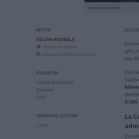
Lotería de Navidad
AUTOR
21/12/2
XELENA NIEDBALA
A meno
@xelenaniedbala
año, m
xelena-niedbala-hernandez
hay dé
Este a
ETIQUETAS
ilusió
Lotería de Navidad
billet
Navidad
del Es
Rally
4.000
La C
TIEMPO DE LECTURA
admi
2 min
Es com