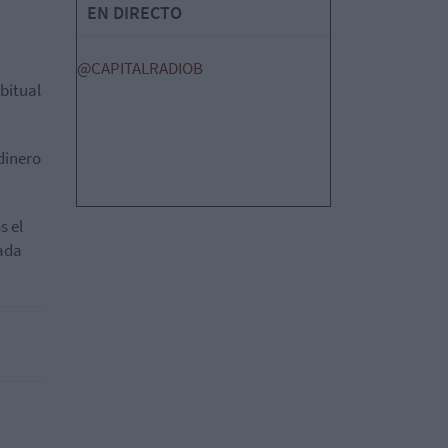
EN DIRECTO
@CAPITALRADIOB
bitual
dinero
s el
cada