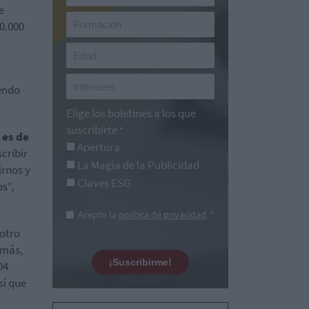
e
80.000
iendo
Elige los boletines a los que
suscribirte
*
 es de
Apertura
cribir
La Magia de la Publicidad
irnos y
Claves ESG
s”,
Acepto la
política de privacidad
. *
 otro
 más,
¡Suscribirme!
04
sí que