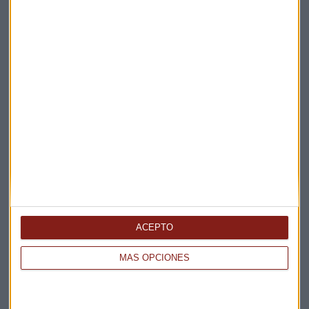
La Magia de la Publicidad
Claves ESG
Acepto la
política de privacidad
. *
¡Suscribirme!
EN DIRECTO
@CAPITALRADIOB
ACEPTO
MÁS OPCIONES