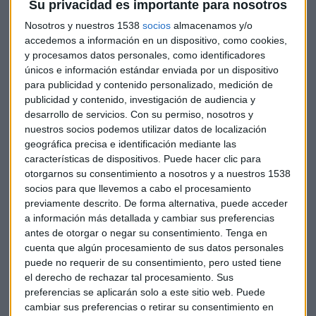
Su privacidad es importante para nosotros
hereditaria, degenerativa.
Nosotros y nuestros 1538
socios
almacenamos y/o
accedemos a información en un dispositivo, como cookies,
La carrera contará con distancias de 5KM, 10KM y carreras
y procesamos datos personales, como identificadores
infantiles.
También se podrá participar en una
marcha no
únicos e información estándar enviada por un dispositivo
competitiva de unos 2.500 metros,
aproximadamente. Y
para publicidad y contenido personalizado, medición de
si ese día no puedes asistir, la Fundación da la posibilidad de
publicidad y contenido, investigación de audiencia y
colaborar con la causa haciendo una donación en:
desarrollo de servicios.
Con su permiso, nosotros y
Grada Cero
.
nuestros socios podemos utilizar datos de localización
geográfica precisa e identificación mediante las
características de dispositivos. Puede hacer clic para
otorgarnos su consentimiento a nosotros y a nuestros 1538
La
recogida de dorsal y chip
se llevará a cabo los días
13 y
socios para que llevemos a cabo el procesamiento
14 de Abril
en el local de la Parroquia de las Tablas, Avenida
previamente descrito. De forma alternativa, puede acceder
Camino de Santiago, 35. En el horario de
11:00 a 20:00 el día
a información más detallada y cambiar sus preferencias
13 y de 11:00 a 18:00 el día 14.
antes de otorgar o negar su consentimiento.
Tenga en
cuenta que algún procesamiento de sus datos personales
En el programa de los corredores populares, A TU RITMO,
puede no requerir de su consentimiento, pero usted tiene
el derecho de rechazar tal procesamiento. Sus
entrevistamos a
Montse Curiel
, Responsable de Marketing
preferencias se aplicarán solo a este sitio web. Puede
y Comunicación de la Fundación Stop Sanfilippo, quien nos
cambiar sus preferencias o retirar su consentimiento en
ha dado más detalles del evento.