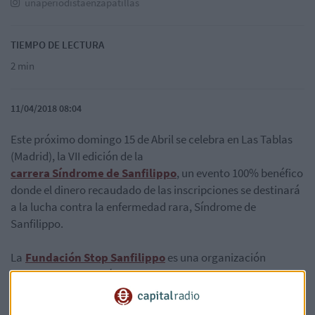
unaperiodistaenzapatillas
TIEMPO DE LECTURA
2 min
11/04/2018 08:04
Este próximo domingo 15 de Abril se celebra en Las Tablas
(Madrid), la VII edición de la
carrera Síndrome de Sanfilippo
, un evento 100% benéfico
donde el dinero recaudado de las inscripciones se destinará
a la lucha contra la enfermedad rara, Síndrome de
Sanfilippo.
La
Fundación Stop Sanfilippo
es una organización
independiente y sin ánimo de lucro dedicada al fomento y
desarrollo de la investigación contra el
Síndrome de Sanfilippo
, una enfermedad genética,