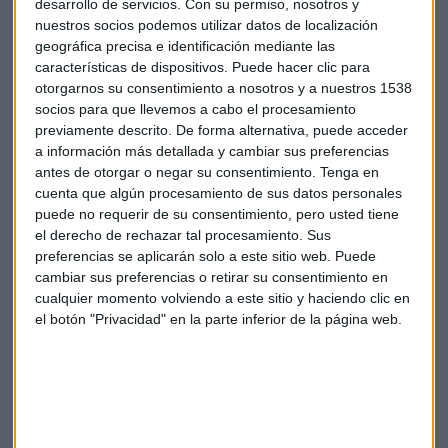
días antes de la carrera. ¡No te duermas y consigue tus
desarrollo de servicios.
Con su permiso, nosotros y
nuestros socios podemos utilizar datos de localización
zapatillas!
geográfica precisa e identificación mediante las
características de dispositivos. Puede hacer clic para
otorgarnos su consentimiento a nosotros y a nuestros 1538
socios para que llevemos a cabo el procesamiento
previamente descrito. De forma alternativa, puede acceder
Zapatillas
10k
5k
Carrera del taller
a información más detallada y cambiar sus preferencias
antes de otorgar o negar su consentimiento.
Tenga en
Banda sonora
Sorteo
Running company
cuenta que algún procesamiento de sus datos personales
puede no requerir de su consentimiento, pero usted tiene
el derecho de rechazar tal procesamiento. Sus
preferencias se aplicarán solo a este sitio web. Puede
cambiar sus preferencias o retirar su consentimiento en
cualquier momento volviendo a este sitio y haciendo clic en
el botón "Privacidad" en la parte inferior de la página web.
Suscríbete a nuestros boletines
Te enviaremos las noticias más importantes del día