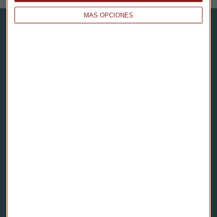
MÁS OPCIONES
Capital Radio
Noticias
Eventos
Consultorios
Programas y podcasts
Contacto & Legal
Contacto