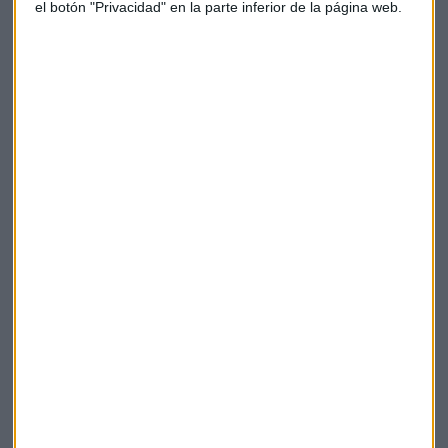
el botón "Privacidad" en la parte inferior de la página web.
Para más información sobre el evento, pinchar
aquí
.
#InclusionChallange
#CarreraDown
Down Madrid
Carrera Solidaria por la inclusión
Suscríbete a nuestros boletines
Te enviaremos las noticias más importantes del día