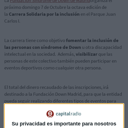
La
Fundación Síndrome de Down de Madrid
organiza el
próximo domingo 7 de Octubre la octava edición de
la
Carrera Solidaria
por la inclusión
en el Parque Juan
Carlos I.
La carrera tiene como objetivo
fomentar la inclusión de
las personas con síndrome de Down
u otra discapacidad
intelectual en la sociedad. Además,
visibilizar
que las
personas de este colectivo también pueden participar en
eventos deportivos como cualquier otra persona.
El total del dinero recaudado de las inscripciones, irá
destinado a la Fundación Down Madrid, para que la entidad
pueda seguir realizando diferentes tipos de eventos para
conseguir la
inclusión de la personas con Síndrome de
Down
.
Su privacidad es importante para nosotros