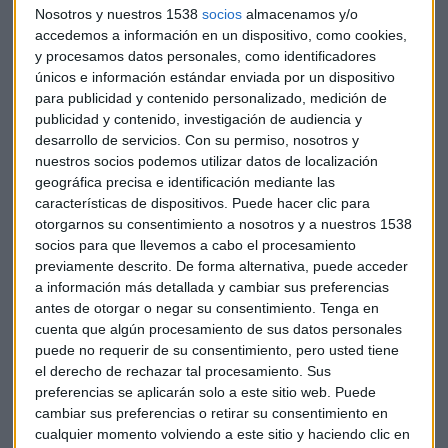
Nosotros y nuestros 1538
socios
almacenamos y/o
Un carrera familiar que contará con tres recorridos
accedemos a información en un dispositivo, como cookies,
distintos: 5KM y 10KM y una marcha de 2,5KM. La salida será
y procesamos datos personales, como identificadores
conjunta y compartirán recorrido las carreras de 5 y 10
únicos e información estándar enviada por un dispositivo
kilómetros (1 y 2 vueltas al circuito respectivamente),
para publicidad y contenido personalizado, medición de
mientras que la marcha de 2,5 kilómetros, no competitiva,
publicidad y contenido, investigación de audiencia y
se realizarán por un lugar anexo.
desarrollo de servicios.
Con su permiso, nosotros y
nuestros socios podemos utilizar datos de localización
geográfica precisa e identificación mediante las
características de dispositivos. Puede hacer clic para
Recorrido 5KM y 10KM
:
otorgarnos su consentimiento a nosotros y a nuestros 1538
socios para que llevemos a cabo el procesamiento
previamente descrito. De forma alternativa, puede acceder
a información más detallada y cambiar sus preferencias
antes de otorgar o negar su consentimiento.
Tenga en
cuenta que algún procesamiento de sus datos personales
puede no requerir de su consentimiento, pero usted tiene
Recorrido marcha 2,5KM
:
el derecho de rechazar tal procesamiento. Sus
preferencias se aplicarán solo a este sitio web. Puede
cambiar sus preferencias o retirar su consentimiento en
cualquier momento volviendo a este sitio y haciendo clic en