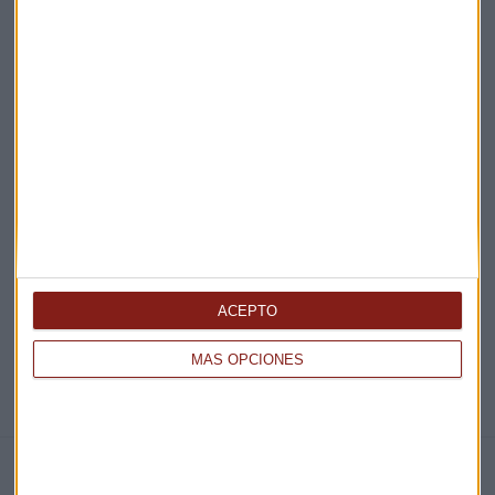
Acepto la
política de privacidad
. *
¡Suscribirme!
EN DIRECTO
@CAPITALRADIOB
ACEPTO
MÁS OPCIONES
NOTICIAS RELACIONADAS