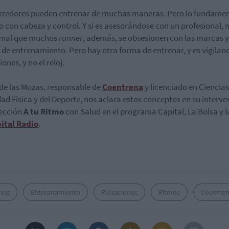
rredores pueden entrenar de muchas maneras. Pero lo fundamen
o con cabeza y control. Y si es asesorándose con un profesional, 
rmal que muchos
runner
, además, se obsesionen con las marcas y
 de entrenamiento. Pero hay otra forma de entrenar, y es vigilan
ones, y no el reloj.
de las Mozas, responsable de
Coentrena
y licenciado en Ciencias
dad Fisica y del Deporte, nos aclara estos conceptos en su interv
sección
A tu Ritmo
con Salud en el programa Capital, La Bolsa y l
ital Radio
.
ing
Entreanamiento
Pulsaciones
Ritmos
Coentre