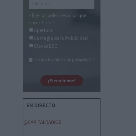
Elige los boletines a los que
suscribirte
*
Apertura
La Magia de la Publicidad
Claves ESG
Acepto la
política de privacidad
. *
¡Suscribirme!
EN DIRECTO
@CAPITALRADIOB