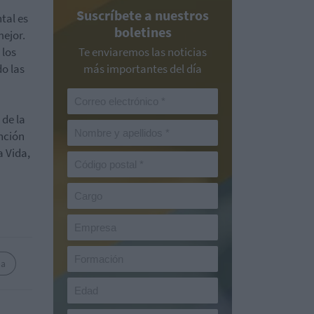
Suscríbete a nuestros
tal es
boletines
mejor.
 los
Te enviaremos las noticias
do las
más importantes del día
 de la
ención
a Vida,
na