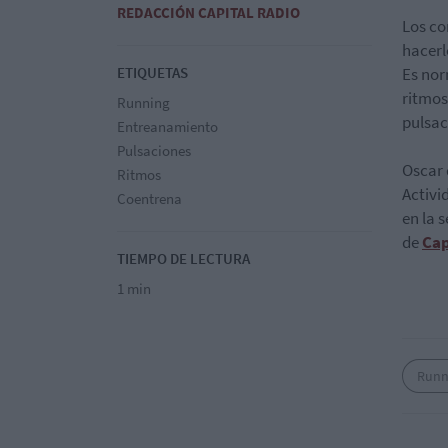
REDACCIÓN CAPITAL RADIO
Los co
hacerl
ETIQUETAS
Es no
ritmos
Running
pulsaci
Entreanamiento
Pulsaciones
Oscar 
Ritmos
Activi
Coentrena
en la 
de
Cap
TIEMPO DE LECTURA
1 min
Runn