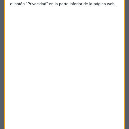
el botón "Privacidad" en la parte inferior de la página web.
El programa se repite también los domingos a las 8 de la
mañana.
Una vez emitido, se puede descargar de la página web de
programas de
A tu Ritmo
Capital radio
A tu ritmo
Running
Km vertical
Todo vertical
Radio
Suscríbete a nuestros boletines
Te enviaremos las noticias más importantes del día