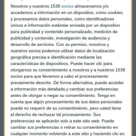
19 h, se comunicará a directamente a los ganadores y en las
Nosotros y nuestros 1538
socios
almacenamos y/o
redes sociales quiénes han sido los afortunados.
accedemos a información en un dispositivo, como cookies,
y procesamos datos personales, como identificadores
Puedes escuchar la entrevista que hicimos a los
únicos e información estándar enviada por un dispositivo
organizadores de la carrera el pasado sábado 20 de
para publicidad y contenido personalizado, medición de
septiembre en la sección de
Trail
del programa
A tu Ritmo
publicidad y contenido, investigación de audiencia y
desarrollo de servicios.
Con su permiso, nosotros y
en este audio
:
nuestros socios podemos utilizar datos de localización
geográfica precisa e identificación mediante las
características de dispositivos. Puede hacer clic para
otorgarnos su consentimiento a nosotros y a nuestros 1538
socios para que llevemos a cabo el procesamiento
previamente descrito. De forma alternativa, puede acceder
a información más detallada y cambiar sus preferencias
antes de otorgar o negar su consentimiento.
Tenga en
cuenta que algún procesamiento de sus datos personales
puede no requerir de su consentimiento, pero usted tiene
A tu Ritmo
es el programa de radio de los corredores
el derecho de rechazar tal procesamiento. Sus
preferencias se aplicarán solo a este sitio web. Puede
populares. Se emite los
sábados
, de 16 a 18 h, en
Capital
cambiar sus preferencias o retirar su consentimiento en
Radio
cualquier momento volviendo a este sitio y haciendo clic en