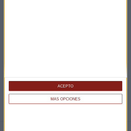
Acepto la
política de privacidad
. *
¡Suscribirme!
EN DIRECTO
@CAPITALRADIOB
ACEPTO
MÁS OPCIONES