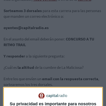
Sorteamos 3 dorsales
para esta carrera para las personas
que manden un correo electrónico a:
oyentes@capitalradio.es
En el asunto del email deberán poner:
CONCURSO A TU
RITMO TRAIL
Y responder
a la siguiente pregunta:
¿Cuál es
la altitud
de la cumbre de La Maliciosa?
Entre los que envíen un
email con la respuesta correcta
,
sortearemos los tres dorsales.
El PLAZO para participar
en el sorteo concluye el
jueves
25 de septiembre a las 12 h
. Esa misma tarde, antes de las
Su privacidad es importante para nosotros