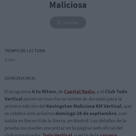
Maliciosa
Guardar
TIEMPO DE LECTURA
2 min
23/09/2014 08:36
El programa
A tu Ritmo
, de
Capital Radio
, y el
Club Todo
Vertical
ponen en marcha un sorteo de dorsales para la
primera edición del
Kevingston Maliciosa KM Vertical
, que
se celebra este próximo
domingo 28 de septiembre
, con
salida en Becerril de la Sierra, en Madrid. Los detalles de la
prueba los puedes encontrar en la página web oficial del
club organizador,
Todo Vertical
, o en la de la
carrera
.