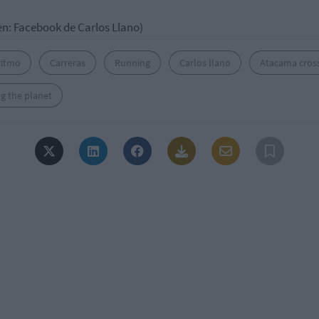
n: Facebook de Carlos Llano)
ritmo
Carreras
Running
Carlos llano
Atacama cros
g the planet