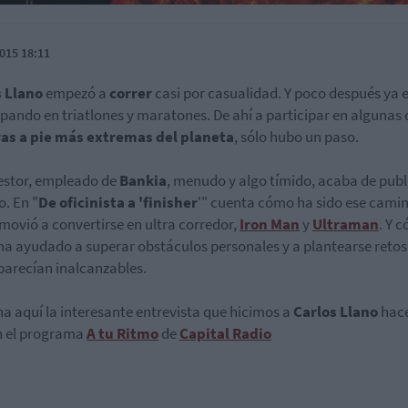
015 18:11
s Llano
empezó a
correr
casi por casualidad. Y poco después ya 
ipando en triatlones y maratones. De ahí a participar en algunas
ras a pie más extremas del planeta
, sólo hubo un paso.
estor, empleado de
Bankia
, menudo y algo tímido, acaba de publ
o. En "
De oficinista a 'finisher
'" cuenta cómo ha sido ese camin
 movió a convertirse en ultra corredor,
Iron Man
y
Ultraman
. Y 
 ha ayudado a superar obstáculos personales y a plantearse retos
parecían inalcanzables.
a aquí la interesante entrevista que hicimos a
Carlos Llano
hace
n el programa
A tu Ritmo
de
Capital Radio