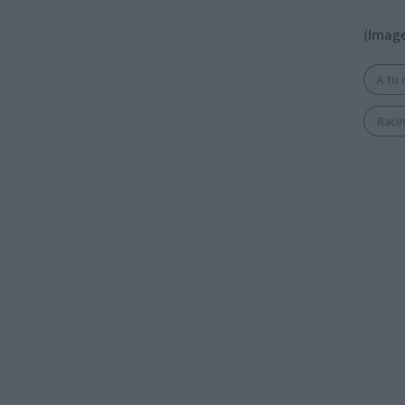
(Image
A tu 
Racin