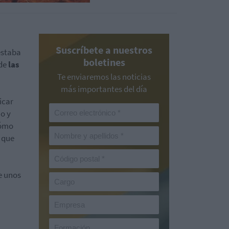
Suscríbete a nuestros
estaba
boletines
 de
las
Te enviaremos las noticias
más importantes del día
icar
o y
cómo
 que
 unos