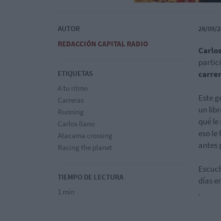
AUTOR
28/09/2
REDACCIÓN CAPITAL RADIO
Carlo
partic
ETIQUETAS
carre
A tu ritmo
Este g
Carreras
un libr
Running
qué le
Carlos llano
eso le
Atacama crossing
antes 
Racing the planet
Escuch
TIEMPO DE LECTURA
días e
1 min
.