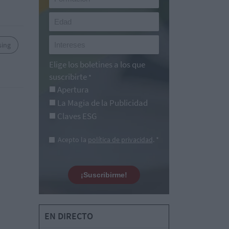
sing
Elige los boletines a los que
suscribirte
*
Apertura
La Magia de la Publicidad
Claves ESG
Acepto la
política de privacidad
. *
¡Suscribirme!
EN DIRECTO