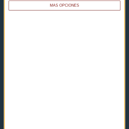
MÁS OPCIONES
Capital Radio
Noticias
Eventos
Consultorios
Programas y podcasts
Contacto & Legal
Contacto