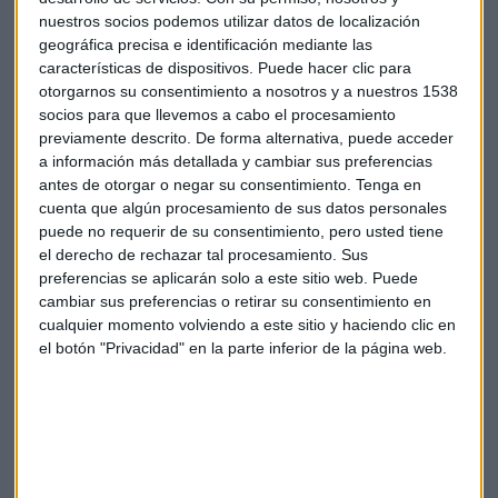
nuestros socios podemos utilizar datos de localización
geográfica precisa e identificación mediante las
características de dispositivos. Puede hacer clic para
otorgarnos su consentimiento a nosotros y a nuestros 1538
LEE TAMBIÉN:
socios para que llevemos a cabo el procesamiento
Los principales problemas psicológicos del corredor
previamente descrito. De forma alternativa, puede acceder
a información más detallada y cambiar sus preferencias
antes de otorgar o negar su consentimiento.
Tenga en
Salud
Running
Psicología
Adicción
cuenta que algún procesamiento de sus datos personales
puede no requerir de su consentimiento, pero usted tiene
el derecho de rechazar tal procesamiento. Sus
preferencias se aplicarán solo a este sitio web. Puede
cambiar sus preferencias o retirar su consentimiento en
cualquier momento volviendo a este sitio y haciendo clic en
el botón "Privacidad" en la parte inferior de la página web.
Suscríbete a nuestros boletines
Te enviaremos las noticias más importantes del día