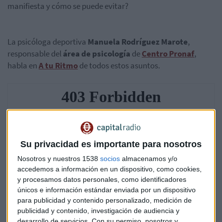
manifiesta y cómo se puede evitar?
La psicóloga deportiva
Manuela Rodríguez Marote
,
responsable del
área de psicología
de
Centro Pronaf
,
habla en
A tu Ritmo
de todos estos asuntos.
Su privacidad es importante para nosotros
Nosotros y nuestros 1538
socios
almacenamos y/o
accedemos a información en un dispositivo, como cookies,
y procesamos datos personales, como identificadores
únicos e información estándar enviada por un dispositivo
para publicidad y contenido personalizado, medición de
publicidad y contenido, investigación de audiencia y
desarrollo de servicios.
Con su permiso, nosotros y