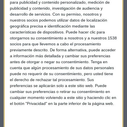
para publicidad y contenido personalizado, medición de
deporte de montaña o asfalto con diferentes actividades,
publicidad y contenido, investigación de audiencia y
quedadas, viajes, participación en carreras en grupo y
desarrollo de servicios.
Con su permiso, nosotros y
también realizar eventos benéficos y solidarios para ayudar
nuestros socios podemos utilizar datos de localización
geográfica precisa e identificación mediante las
en la medida de nuestras posibilidades”.
características de dispositivos. Puede hacer clic para
otorgarnos su consentimiento a nosotros y a nuestros 1538
Su amor por el mundo del
running
había nacido, cruzar
socios para que llevemos a cabo el procesamiento
metas le generaba una sensación tan gratificante que
previamente descrito. De forma alternativa, puede acceder
decidió comenzar a entrenar como se debe para poder
a información más detallada y cambiar sus preferencias
participar en más eventos. El 2 de abril de ese año debutó en
antes de otorgar o negar su consentimiento.
Tenga en
media maratón, por lo que en menos de
un mes saltó de no
cuenta que algún procesamiento de sus datos personales
puede no requerir de su consentimiento, pero usted tiene
correr nada a hacer 21 kilómetros
.
el derecho de rechazar tal procesamiento. Sus
preferencias se aplicarán solo a este sitio web. Puede
Las sensaciones seguían siendo tan positivas que decidió
cambiar sus preferencias o retirar su consentimiento en
empezar a incrementar kilómetros. Acudió a realizarse la
cualquier momento volviendo a este sitio y haciendo clic en
prueba de esfuerzo y llegaron los resultados menos
el botón "Privacidad" en la parte inferior de la página web.
esperados. César recibió la peor de las noticias, “me
detectaron una insuficiencia respiratoria, un problema
cardíaco, concretamente una válvula bicúspide; en