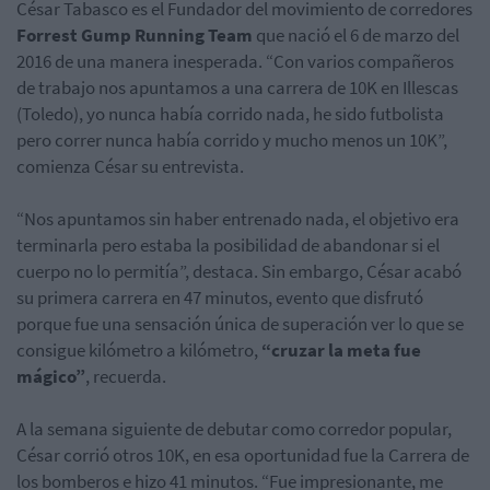
César Tabasco es el Fundador del movimiento de corredores
Forrest Gump Running Team
que nació el 6 de marzo del
2016 de una manera inesperada. “Con varios compañeros
de trabajo nos apuntamos a una carrera de 10K en Illescas
(Toledo), yo nunca había corrido nada, he sido futbolista
pero correr nunca había corrido y mucho menos un 10K”,
comienza César su entrevista.
“Nos apuntamos sin haber entrenado nada, el objetivo era
terminarla pero estaba la posibilidad de abandonar si el
cuerpo no lo permitía”, destaca. Sin embargo, César acabó
su primera carrera en 47 minutos, evento que disfrutó
porque fue una sensación única de superación ver lo que se
consigue kilómetro a kilómetro,
“cruzar la meta fue
mágico”
, recuerda.
A la semana siguiente de debutar como corredor popular,
César corrió otros 10K, en esa oportunidad fue la Carrera de
los bomberos e hizo 41 minutos. “Fue impresionante, me