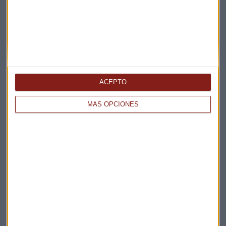
ACEPTO
Elige los boletines a los que suscribirte
*
MÁS OPCIONES
Apertura
La Magia de la Publicidad
Claves ESG
Acepto la
política de privacidad
. *
¡Suscribirme!