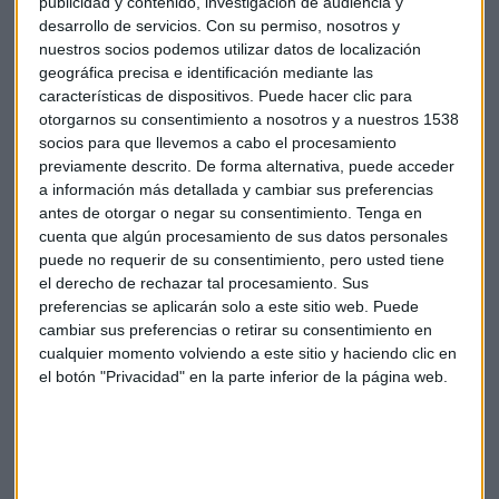
publicidad y contenido, investigación de audiencia y
desarrollo de servicios.
Con su permiso, nosotros y
nuestros socios podemos utilizar datos de localización
geográfica precisa e identificación mediante las
características de dispositivos. Puede hacer clic para
otorgarnos su consentimiento a nosotros y a nuestros 1538
socios para que llevemos a cabo el procesamiento
previamente descrito. De forma alternativa, puede acceder
a información más detallada y cambiar sus preferencias
antes de otorgar o negar su consentimiento.
Tenga en
Maratón de berlín
Maratón
Maratón de nueva york
cuenta que algún procesamiento de sus datos personales
puede no requerir de su consentimiento, pero usted tiene
el derecho de rechazar tal procesamiento. Sus
Six Majors
Filípides
Maratón de Boston
preferencias se aplicarán solo a este sitio web. Puede
cambiar sus preferencias o retirar su consentimiento en
cualquier momento volviendo a este sitio y haciendo clic en
el botón "Privacidad" en la parte inferior de la página web.
Suscríbete a nuestros boletines