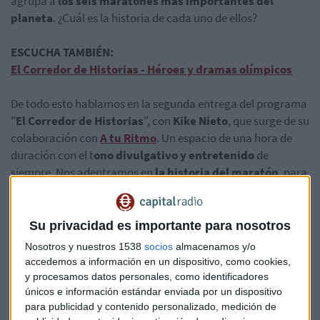
agrupa a
los seis maratones más importantes del
planeta
. ¿Cuál es la historia de cada uno de ellos?
ESCUCHA TAMBIÉN:
El Corredor de Historias - Héroes y dramas olímpicos
De todo esto hablamos en la segunda entrega del programa
"
El Corredor de Historias
", con
Kike Nieto
, que surge de su
colaboración con
A tu Ritmo
. Un espacio de una hora de
duración con el t
ono divulgativo y entretenido
de
siempre. Nos adentramos en
la historia del maratón
, para
derribar el muro y cruzar victoriosos la meta.
¡
Acompáñanos y escucha
!
Su privacidad es importante para nosotros
Nosotros y nuestros 1538
socios
almacenamos y/o
accedemos a información en un dispositivo, como cookies,
y procesamos datos personales, como identificadores
únicos e información estándar enviada por un dispositivo
para publicidad y contenido personalizado, medición de