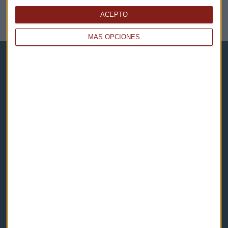
ACEPTO
NOTICIAS RELACIONADAS
MÁS OPCIONES
Capital Radio
Noticias
Eventos
Consultorios
Programas y podcasts