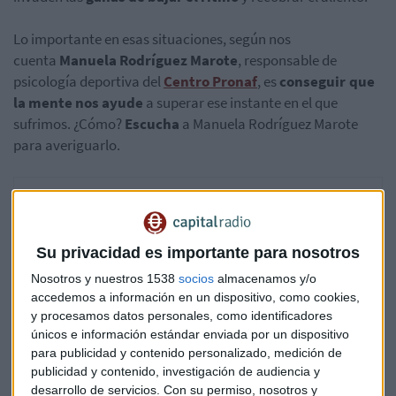
Lo importante en esas situaciones, según nos
cuenta
Manuela Rodríguez Marote
, responsable de
psicología deportiva del
Centro Pronaf
, es
conseguir que
la mente nos ayude
a superar ese instante en el que
sufrimos. ¿Cómo?
Escucha
a Manuela Rodríguez Marote
para averiguarlo.
Su privacidad es importante para nosotros
Nosotros y nuestros 1538
socios
almacenamos y/o
accedemos a información en un dispositivo, como cookies,
y procesamos datos personales, como identificadores
únicos e información estándar enviada por un dispositivo
para publicidad y contenido personalizado, medición de
publicidad y contenido, investigación de audiencia y
desarrollo de servicios.
Con su permiso, nosotros y