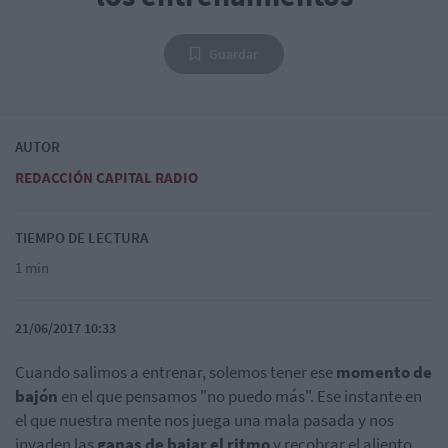
Guardar
AUTOR
REDACCIÓN CAPITAL RADIO
TIEMPO DE LECTURA
1 min
21/06/2017 10:33
Cuando salimos a entrenar, solemos tener ese
momento de
bajón
en el que pensamos "no puedo más". Ese instante en
el que nuestra mente nos juega una mala pasada y nos
invaden las
ganas de bajar el ritmo
y recobrar el aliento.