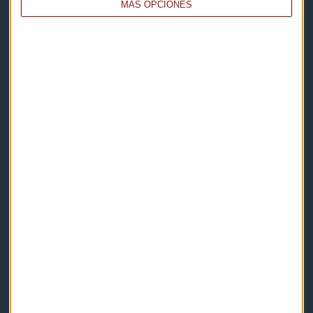
MÁS OPCIONES
Capital Radio
Noticias
Eventos
Consultorios
Programas y podcasts
Contacto & Legal
Contacto
Cómo escucharnos