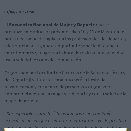
01/04/2019 21:54
El
Encuentro Nacional de Mujer y Deporte
que se
organiza en Madrid los próximos días 10 y 11 de Mayo, nace
por la necesidad de explicar a los profesionales del deporte y
a las practicantes, que es importante saber la diferencia
entre hombres y mujeres a la hora de realizar una actividad
física saludable como de competición.
Organizado por Facultad de Ciencias de la Actividad Física y
del Deporte (INEF), este seminario será la fiesta de
reivindicación y encuentro de personas y organismos
comprometidos con la mujer y el deporte y con la salud de la
mujer deportista.
"
Sus especiales características ligadas a una biología
específica, hacen que el entrenamiento intensivo, la práctica
continuada incluso estén mediadas por la influencia de los