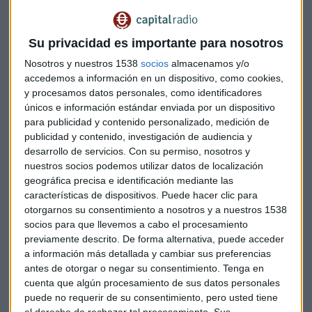
ciclos menstruales, los embarazos o el declinar ovárico y la
llegada de la menopausia
", destaca Alberto García Bataller,
el creador del Encuentro.
Su privacidad es importante para nosotros
Nosotros y nuestros 1538
socios
almacenamos y/o
Primer Encuentro Nacional Mujer y
accedemos a información en un dispositivo, como cookies,
Deporte pretende:
y procesamos datos personales, como identificadores
únicos e información estándar enviada por un dispositivo
Visibilizar la diferente necesidad de la mujer que se
para publicidad y contenido personalizado, medición de
acerca al deporte tanto como actividad física saludable
publicidad y contenido, investigación de audiencia y
desarrollo de servicios.
Con su permiso, nosotros y
como de competición, en función de su propia fisiología
nuestros socios podemos utilizar datos de localización
genital y su endocrinología.
geográfica precisa e identificación mediante las
Favorecer el marco de actuación que permita al(a)
características de dispositivos. Puede hacer clic para
entrenador(a) de mujeres la adquisición de herramientas
otorgarnos su consentimiento a nosotros y a nuestros 1538
útiles para un abordaje novedoso en el entrenamiento.
socios para que llevemos a cabo el procesamiento
previamente descrito. De forma alternativa, puede acceder
Estimular el conocimiento científico del rendimiento
a información más detallada y cambiar sus preferencias
físico y emocional de la mujer deportista para mejorar la
antes de otorgar o negar su consentimiento.
Tenga en
salud de la mujer durante y después de su práctica
cuenta que algún procesamiento de sus datos personales
deportiva de alta intensidad.
puede no requerir de su consentimiento, pero usted tiene