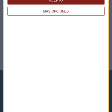
ACEPTO
@CAPITALRADIOB
MÁS OPCIONES
NOTICIAS RELACIONADAS
Capital Radio