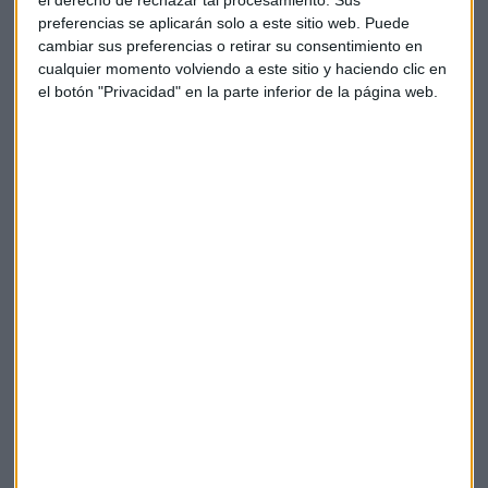
el derecho de rechazar tal procesamiento. Sus
Para saber más detalles de este Primer Seminario,
preferencias se aplicarán solo a este sitio web. Puede
entrevistamos a
Alberto García Bataller
. Escuha la
cambiar sus preferencias o retirar su consentimiento en
cualquier momento volviendo a este sitio y haciendo clic en
entrevista:
el botón "Privacidad" en la parte inferior de la página web.