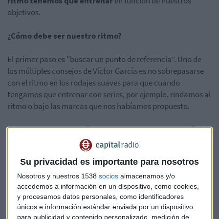
ritmo tenemos que entrenar
en función de nuestros
objetivos.
¿Cómo debe ser nuestro ritmo?
El primer paso es "buscar un punto de referencia”. Uno de
los múltiples consejos de Víctor García es no sobrepasarse
con el ritmo en los rodajes suaves para que cuando
tengamos que entrenar con series, por ejemplo, rindamos al
ritmo o bajo las marcas que nos habíamos propuesto.
ESCUCHA a continuación los consejos de un atleta de élite
como es Víctor García sobre los ritmos en los
entrenamientos para
A tu Ritmo
.
Su privacidad es importante para nosotros
Nosotros y nuestros 1538
socios
almacenamos y/o
accedemos a información en un dispositivo, como cookies,
y procesamos datos personales, como identificadores
únicos e información estándar enviada por un dispositivo
para publicidad y contenido personalizado, medición de