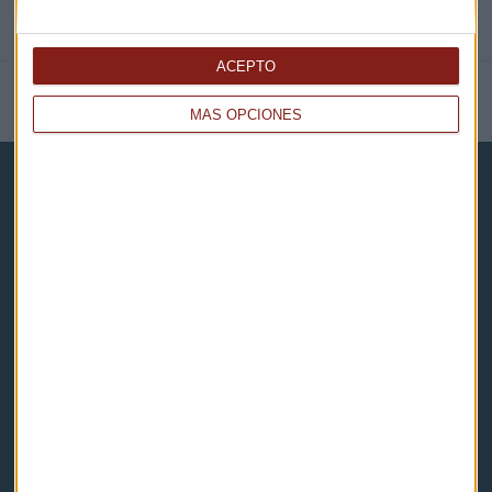
ACEPTO
NOTICIAS RELACIONADAS
MÁS OPCIONES
Capital Radio
Noticias
Eventos
Consultorios
Programas y podcasts