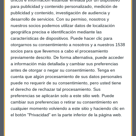
Roll Madrid Maratón & 1/2.
para publicidad y contenido personalizado, medición de
publicidad y contenido, investigación de audiencia y
También hablamos con
Sergio de Torres
, maratoniano y
desarrollo de servicios.
Con su permiso, nosotros y
jefe de entrenadores de triatlón de la FETRI, sobre
cómo
nuestros socios podemos utilizar datos de localización
realizar los entrenamientos
geográfica precisa e identificación mediante las
previos a la hora de preparar una maratón como el EDP
características de dispositivos. Puede hacer clic para
Rock 'n' Roll Madrid Maratón & 1/2.
otorgarnos su consentimiento a nosotros y a nuestros 1538
socios para que llevemos a cabo el procesamiento
previamente descrito. De forma alternativa, puede acceder
ESCUCHA AQUÍ EL PROGRAMA 7 COMPLETO de A ritmo
a información más detallada y cambiar sus preferencias
de Maratón
antes de otorgar o negar su consentimiento.
Tenga en
cuenta que algún procesamiento de sus datos personales
(Imagen: Facebook oficial del
puede no requerir de su consentimiento, pero usted tiene
EDP Rock´n´Roll Madrid Maratón & 1/2
)
el derecho de rechazar tal procesamiento. Sus
preferencias se aplicarán solo a este sitio web. Puede
cambiar sus preferencias o retirar su consentimiento en
Maratón
Programa
A ritmo de maratón
cualquier momento volviendo a este sitio y haciendo clic en
el botón "Privacidad" en la parte inferior de la página web.
EDP Rock \'n\' Roll Madrid Maratón y 1/2