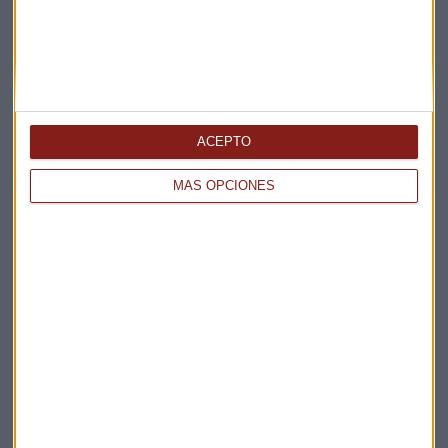
Enjoy Copenhague!
Puedes buscar en
Wikiloc
por el nombre de los lugares
cada una de las rutas subidas por Javier Ullé y descargarlas
a tu dispositivo móvil o Gps.
ACEPTO
DESCUBRE más contenidos de interés para el corredor
MÁS OPCIONES
popular
A tu ritmo
Correr
Running
Copenhague