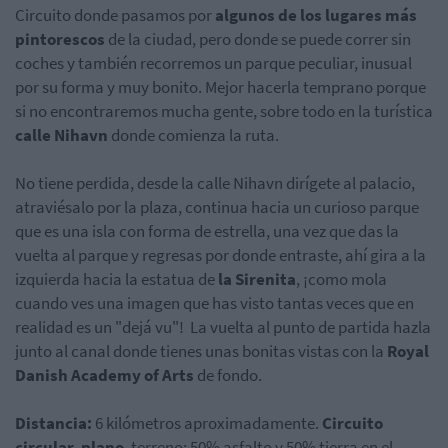
Circuito donde pasamos por
algunos de los lugares más
pintorescos
de la ciudad, pero donde se puede correr sin
coches y también recorremos un parque peculiar, inusual
por su forma y muy bonito. Mejor hacerla temprano porque
si no encontraremos mucha gente, sobre todo en la turística
calle Nihavn
donde comienza la ruta.
No tiene perdida, desde la calle Nihavn dirígete al palacio,
atraviésalo por la plaza, continua hacia un curioso parque
que es una isla con forma de estrella, una vez que das la
vuelta al parque y regresas por donde entraste, ahí gira a la
izquierda hacia la estatua de
la Sirenita
, ¡como mola
cuando ves una imagen que has visto tantas veces que en
realidad es un "dejá vu"! La vuelta al punto de partida hazla
junto al canal donde tienes unas bonitas vistas con la
Royal
Danish Academy of Arts
de fondo.
Distancia:
6 kilómetros aproximadamente.
Circuito
circular, plano
, terreno: 50% asfalto y 50% tierra en el