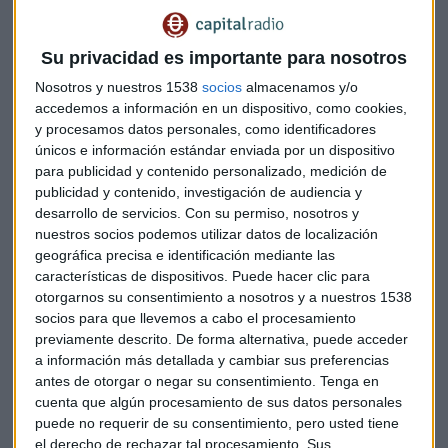
Lagos de Copenhague.
Su privacidad es importante para nosotros
Nosotros y nuestros 1538
socios
almacenamos y/o
Muy popular entre los runners locales.
Son 4 lagos
que
accedemos a información en un dispositivo, como cookies,
conforman un circuito muy chulo. Puedes comenzar en el
y procesamos datos personales, como identificadores
lago que te pille más a mano desde donde estés. Q
ueda
únicos e información estándar enviada por un dispositivo
para publicidad y contenido personalizado, medición de
muy céntrico y por tanto accesible
.
publicidad y contenido, investigación de audiencia y
desarrollo de servicios.
Con su permiso, nosotros y
Son 4 lagos consecutivos, aunque
hay que cruzar un par
nuestros socios podemos utilizar datos de localización
de puentes regulados por semáforos
(aquí los
geográfica precisa e identificación mediante las
conductores son realmente civilizados e incluso te dejarán
características de dispositivos. Puede hacer clic para
pasar si pueden), merece la pena disfrutar el trazado.
otorgarnos su consentimiento a nosotros y a nuestros 1538
socios para que llevemos a cabo el procesamiento
previamente descrito. De forma alternativa, puede acceder
Distancia: 6,3 kilómetros aproximadamente.
Circuito
a información más detallada y cambiar sus preferencias
circular, plano, mayormente por tierra
y algo de asfalto.
antes de otorgar o negar su consentimiento.
Tenga en
Bien iluminado.
cuenta que algún procesamiento de sus datos personales
puede no requerir de su consentimiento, pero usted tiene
el derecho de rechazar tal procesamiento. Sus