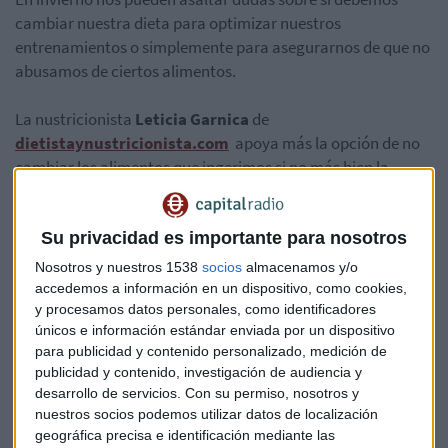
cambiar nuestra dieta para optimizar nuestros
entrenamientos o simplemente para asegurarnos de que no
abusamos de ciertos alimentos.
La nustricionista
Leticia Garnica
de
dietistaynustricionista.com
apoya más la opción de no
cambiar los alimentos que ingerimos si no más bien la
manera en que los cocinamos, como, por ejemplo, tomar las
verduras en puré.
Su privacidad es importante para nosotros
Escucha la entrevista completa de Luis Blanco a la
Nosotros y nuestros 1538
socios
almacenamos y/o
nutricionista Leticia Garnica en el programa Capital, la
accedemos a información en un dispositivo, como cookies,
Bolsa y la Vida, de Luis Vicente Muñoz.
y procesamos datos personales, como identificadores
únicos e información estándar enviada por un dispositivo
para publicidad y contenido personalizado, medición de
publicidad y contenido, investigación de audiencia y
desarrollo de servicios.
Con su permiso, nosotros y
nuestros socios podemos utilizar datos de localización
geográfica precisa e identificación mediante las
Running
Leticia garnica
Nutrición deportistas