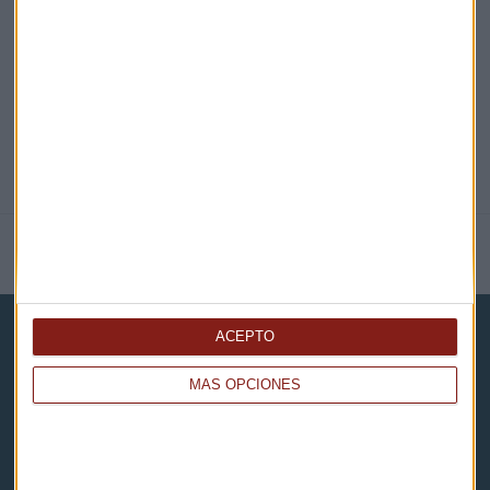
@CAPITALRADIOB
NOTICIAS RELACIONADAS
ACEPTO
MÁS OPCIONES
Capital Radio