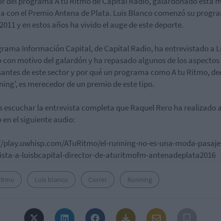
or del programa A tu Ritmo de Capital Radio, galardonado esta 
 con el Premio Antena de Plata. Luis Blanco comenzó su progr
 2011 y en estos años ha vivido el auge de este deporte.
grama Información Capital, de Capital Radio, ha entrevistado a L
 con motivo del galardón y ha repasado algunos de los aspecto
santes de este sector y por qué un programa como A tu Ritmo, d
nning', es merecedor de un premio de este tipo.
 escuchar la entrevista completa que Raquel Rero ha realizado a
 en el siguiente audio:
//play.uwhisp.com/ATuRitmo/el-running-no-es-una-moda-pasaje
ista-a-luisbcapital-director-de-aturitmofm-antenadeplata2016
ritmo
Luis blanco
Correr
Running