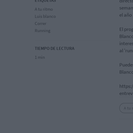
ETIQUETAS
direct
semana
A tu ritmo
el año
Luis blanco
Correr
El pro
Running
Blanco
intere
TIEMPO DE LECTURA
al 'ru
1 min
Puedes
Blanco
https:
entrev
A tu 