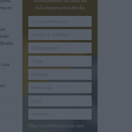
misma
Te enviaremos las noticias
ama en
más importantes del día
uis
s más
edicado
 Luis
ra-
Elige los boletines a los que