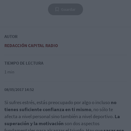
Guardar
AUTOR
REDACCIÓN CAPITAL RADIO
TIEMPO DE LECTURA
1 min
08/05/2017 14:52
Si sufres estrés, estás preocupado por algo o incluso
no
tienes suficiente confianza en ti mismo
, no sólo te
afecta a nivel personal sino también a nivel deportivo.
La
superación y la motivación
son dos aspectos
fundamentales para alcanzar el triunfo. Hay que
sacar ese