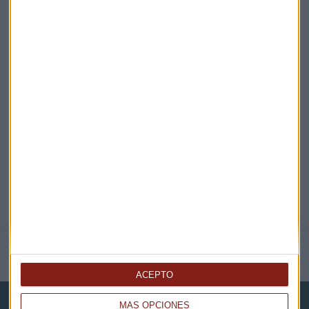
¡Suscribirme!
EN DIRECTO
@CAPITALRADIOB
NOTICIAS RELACIONADAS
ACEPTO
MÁS OPCIONES