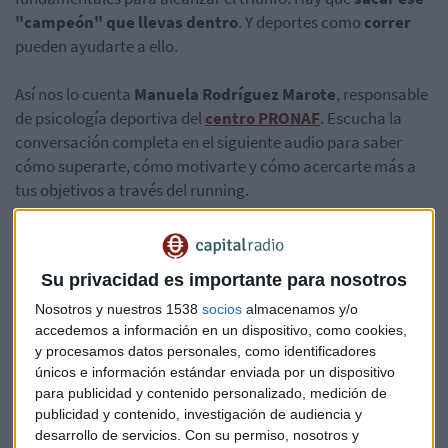
"campeón" que llevas dentro
. Y deportes como
correr
pueden ayudarte a ello.
Así nos lo cuenta
Manuela Rodríguez Marote
, responsable
de psicología deportiva del
centro PRONAF
. Escucha la
conversación completa en el siguiente audio para saber
cómo superarte, cómo motivarte y cómo acercarte más a
tus objetivos a través del running.
Su privacidad es importante para nosotros
Nosotros y nuestros 1538
socios
almacenamos y/o
accedemos a información en un dispositivo, como cookies,
y procesamos datos personales, como identificadores
únicos e información estándar enviada por un dispositivo
para publicidad y contenido personalizado, medición de
publicidad y contenido, investigación de audiencia y
desarrollo de servicios.
Con su permiso, nosotros y