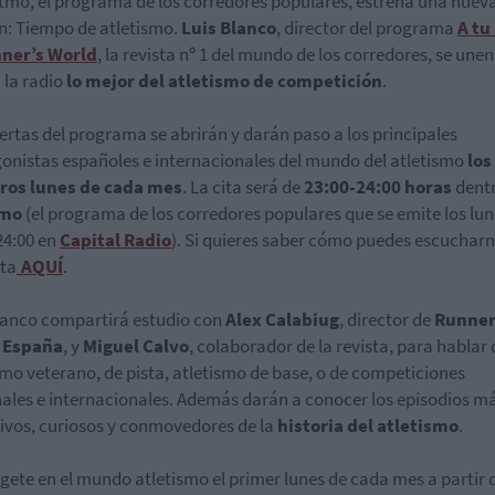
itmo, el programa de los corredores populares, estrena una nuev
n: Tiempo de atletismo.
Luis Blanco
, director del programa
A tu
ner’s World
, la revista nº 1 del mundo de los corredores, se une
a la radio
lo mejor del atletismo de competición
.
ertas del programa se abrirán y darán paso a los principales
onistas españoles e internacionales del mundo del atletismo
los
ros lunes de cada mes
. La cita será de
23:00-24:00 horas
dent
tmo
(el programa de los corredores populares que se emite los lun
24:00 en
Capital Radio
). Si quieres saber cómo puedes escucharn
ta
AQUÍ
.
lanco compartirá estudio con
Alex Calabiug
, director de
Runner
 España
, y
Miguel Calvo
, colaborador de la revista, para hablar 
smo veterano, de pista, atletismo de base, o de competiciones
ales e internacionales. Además darán a conocer los episodios m
ivos, curiosos y conmovedores de la
historia del atletismo
.
ete en el mundo atletismo el primer lunes de cada mes a partir d