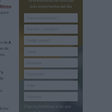
a
Te enviaremos las noticias
 Ritmo
más importantes del día
n para
ro de
A
es de
os,
’s
de
ás
Elige los boletines a los que
e las