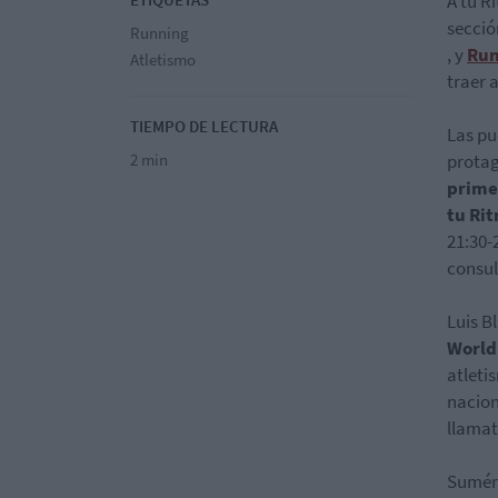
A tu R
secció
Running
, y
Run
Atletismo
traer 
TIEMPO DE LECTURA
Las pu
2 min
protag
prime
tu Ri
21:30-
consul
Luis B
World
atleti
nacion
llamat
Sumérg