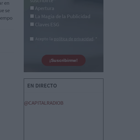
suscribirte
*
ar en
Apertura
ue se
La Magia de la Publicidad
tiempo
Claves ESG
Acepto la
política de privacidad
. *
¡Suscribirme!
EN DIRECTO
@CAPITALRADIOB