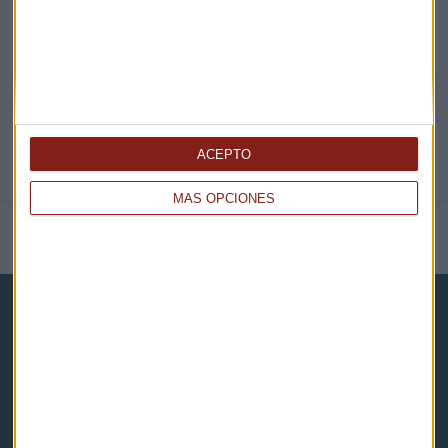
@CAPITALRADIOB
ACEPTO
MÁS OPCIONES
NOTICIAS RELACIONADAS
Capital Radio