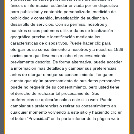
trabajando”.
únicos e información estándar enviada por un dispositivo
para publicidad y contenido personalizado, medición de
publicidad y contenido, investigación de audiencia y
Con su incorporación al programa ‘
Hoteles Amigos de
desarrollo de servicios.
Con su permiso, nosotros y
UNICEF’,
el Hotel Alhambra Palace se une a las más de
15
nuestros socios podemos utilizar datos de localización
cadenas, establecimientos hoteleros y asociaciones
geográfica precisa e identificación mediante las
españolas
que ya se han comprometido a colaborar con la
características de dispositivos. Puede hacer clic para
organización. El objetivo principal es prevenir y luchar
otorgarnos su consentimiento a nosotros y a nuestros 1538
contra la
explotación sexual comercial infantil en
socios para que llevemos a cabo el procesamiento
previamente descrito. De forma alternativa, puede acceder
República Dominicana,
un país con una importante
a información más detallada y cambiar sus preferencias
actividad turística pero donde la falta de respuesta
antes de otorgar o negar su consentimiento.
Tenga en
institucional lo expone a la explotación sexual comercial. El
cuenta que algún procesamiento de sus datos personales
90% de las víctimas de la violencia sexual son niños y niñas.
puede no requerir de su consentimiento, pero usted tiene
el derecho de rechazar tal procesamiento. Sus
Esta iniciativa pretende servir de
plataforma para la
preferencias se aplicarán solo a este sitio web. Puede
comunicación y la movilización del sector turístico
, a
cambiar sus preferencias o retirar su consentimiento en
cualquier momento volviendo a este sitio y haciendo clic en
fin de mejorar la protección estos niños. Por ello, junto a los
el botón "Privacidad" en la parte inferior de la página web.
demás centros involucrados en este proyecto, el Hotel
Alhambra Palace se compromete también a hacer llegar