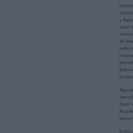
experi
una do
y digi
valor 
moment
de lan
redes 
innova
permit
Autoci
produc
Algo q
vez má
days” 
Arcade
person
El enc