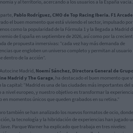
nomía y al territorio, acercando a los usuarios a la España vacía.
 parte,
Pablo Rodríguez, CMO de Top Racing Iberia. F1 Arcade
ado el buen momento que está viviendo el sector, impulsado por
nos como la popularidad de la Fórmula 1 y la llegada a Madrid d
remio de España en septiembre de 2026, así como por la crecient
a de propuesta inmersivas: “cada vez hay más demanda de
encias que engloben un universo completo y permitan al usuario
se dentro de la acción”.
Autocine Madrid,
Noemí Sánchez, Directora General de Grup
ine Madrid y The Garage
, ha destacado el buen momento que vi
n la capital: “Madrid es una de las ciudades más importantes del s
o a nivel europeo, y nuestro objetivo es transformar la experienci
o en momentos únicos que queden grabados en su retina.”
foro también se han analizado los nuevos formatos de ocio, donde
ción, la tecnología y la hibridación de experiencias han jugado u
clave. Parque Warner ha explicado que trabaja en tres niveles: