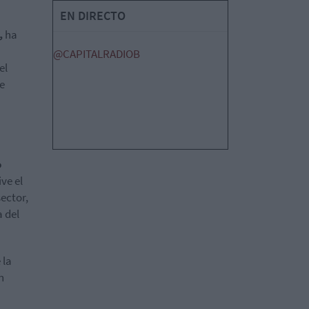
EN DIRECTO
,
ha
@CAPITALRADIOB
el
e
o
ve el
ector,
a del
 la
n