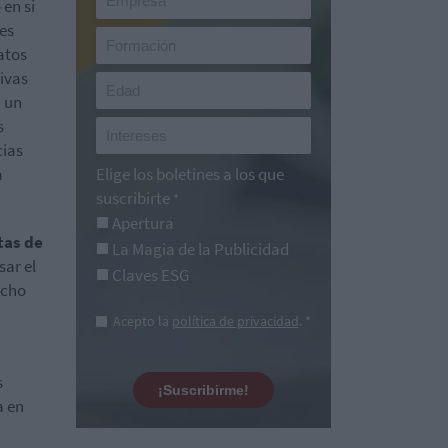
 en sí
es
atos
tivas
n un
s
cias
a
Elige los boletines a los que
suscribirte
*
Apertura
tas de
La Magia de la Publicidad
sar el
Claves ESG
ucho
Acepto la
política de privacidad
. *
s
¡Suscribirme!
a en