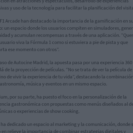
ción en atracciones y espectáculos, desarrollo de experiencias
vas y uso de la tecnología para facilitar la planificación del visit
F1 Arcade han destacado la importancia de la gamificación en s
: un espacio donde los usuarios compiten en simuladores, gene
dad y acumulan recompensas a través de una aplicación. “Qu
 usuario viva la Fórmula 1 como si estuviera a pie de pista y que
rta ese momento con otros”.
caso de Autocine Madrid, la apuesta pasa por una experiencia 360
lá de la proyección de películas. “No se trata de ver la película de
sino de vivir la experiencia de tu vida”, destacando la combinació
gastronomía, música y eventos en un mismo espacio.
um, por su parte, ha puesto el foco en la personalización de la
encia gastronómica con propuestas como menús diseñados al de
únicas o experiencias de show cooking.
o ha dedicado un espacio al marketing y la comunicación, donde 
 en relieve la importancia de combinar estrategias digitales y