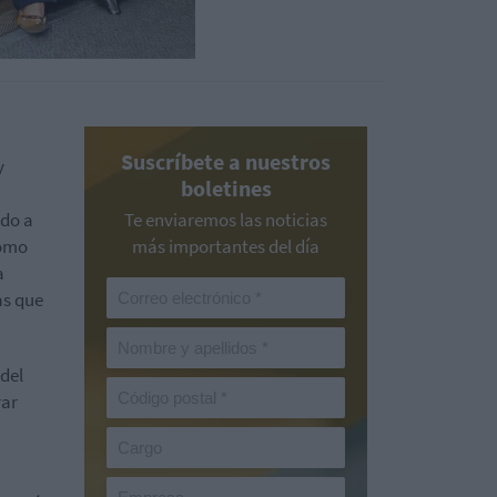
Suscríbete a nuestros
y
boletines
ido a
Te enviaremos las noticias
como
más importantes del día
a
as que
del
rar