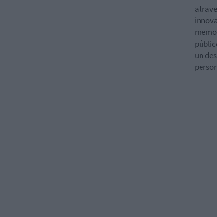
atrave
innova
memora
públic
un des
person