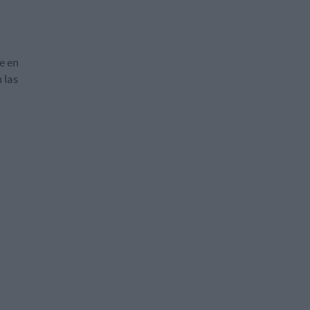
e en
 las