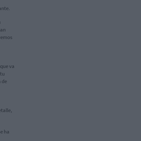
ante.
u
ran
eremos
 que va
 tu
n de
talle,
se ha