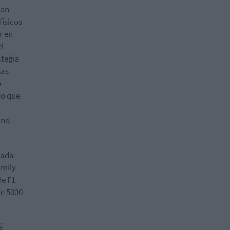
con
físicos
r en
el
ategia
las
o
do que
 no
cada
amily
de F1
de 5000
á