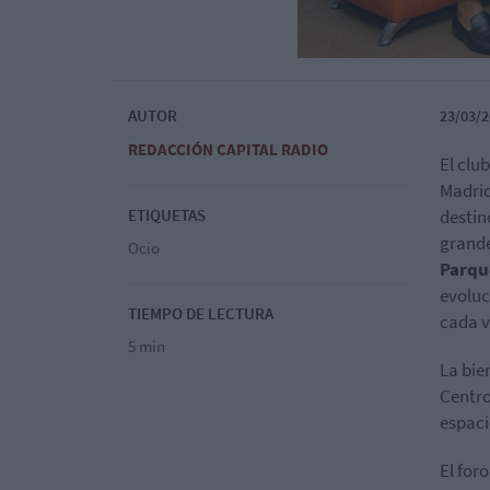
AUTOR
23/03/2
REDACCIÓN CAPITAL RADIO
El clu
Madrid
ETIQUETAS
destin
grande
Ocio
Parqu
evoluc
TIEMPO DE LECTURA
cada v
5 min
La bie
Centro
espaci
El for