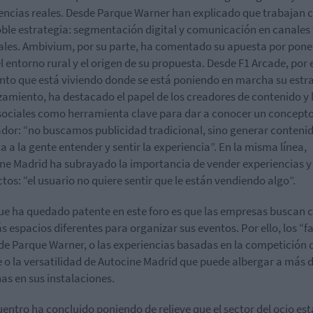
encias reales. Desde Parque Warner han explicado que trabajan 
ble estrategia: segmentación digital y comunicación en canales 
tales. Ambivium, por su parte, ha comentado su apuesta por pone
el entorno rural y el origen de su propuesta. Desde F1 Arcade, por 
o que está viviendo donde se está poniendo en marcha su estr
zamiento, ha destacado el papel de los creadores de contenido y 
sociales como herramienta clave para dar a conocer un concept
dor: “no buscamos publicidad tradicional, sino generar conteni
a a la gente entender y sentir la experiencia”. En la misma línea,
ne Madrid ha subrayado la importancia de vender experiencias y
tos: “el usuario no quiere sentir que le están vendiendo algo”.
ue ha quedado patente en este foro es que las empresas buscan 
s espacios diferentes para organizar sus eventos. Por ello, los “f
de Parque Warner, o las experiencias basadas en la competición 
 o la versatilidad de Autocine Madrid que puede albergar a más 
as en sus instalaciones.
uentro ha concluido poniendo de relieve que el sector del ocio est