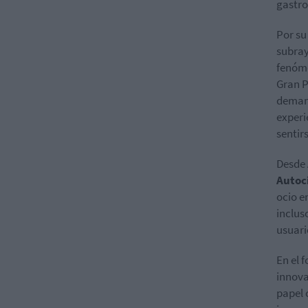
gastro
Por su
subray
fenóme
Gran P
demand
experi
sentir
Desde 
Autoc
ocio e
inclus
usuari
En el 
innova
papel 