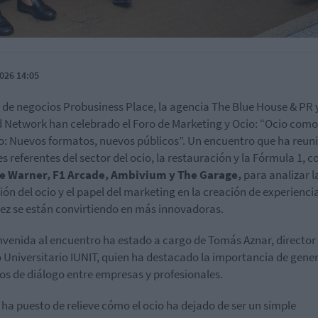
026 14:05
b de negocios Probusiness Place, la agencia The Blue House & PR 
 Network han celebrado el Foro de Marketing y Ocio: “Ocio como
o: Nuevos formatos, nuevos públicos”. Un encuentro que ha reun
s referentes del sector del ocio, la restauración y la Fórmula 1, 
e Warner, F1 Arcade, Ambivium y The Garage,
para analizar l
ión del ocio y el papel del marketing en la creación de experienci
ez se están convirtiendo en más innovadoras.
nvenida al encuentro ha estado a cargo de Tomás Aznar, director 
 Universitario IUNIT, quien ha destacado la importancia de gene
os de diálogo entre empresas y profesionales.
o ha puesto de relieve cómo el ocio ha dejado de ser un simple