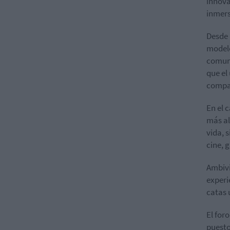
innova
inmersi
Desde 
modelo
comuni
que el
compa
En el 
más al
vida, 
cine, 
Ambivi
experi
catas 
El for
puesto