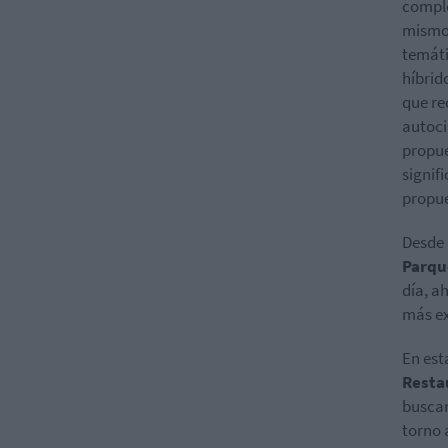
comple
mismo,
temáti
híbrid
que re
autoci
propue
signif
propu
Desde
Parqu
día, a
más ex
En est
Resta
buscan
torno 