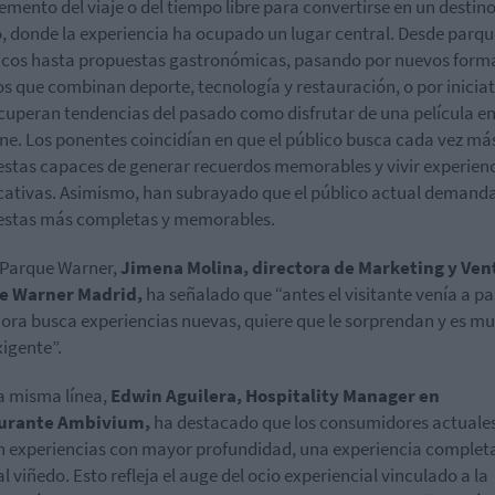
mento del viaje o del tiempo libre para convertirse en un destino
 donde la experiencia ha ocupado un lugar central. Desde parqu
cos hasta propuestas gastronómicas, pasando por nuevos form
os que combinan deporte, tecnología y restauración, o por inicia
cuperan tendencias del pasado como disfrutar de una película e
ne. Los ponentes coincidían en que el público busca cada vez má
stas capaces de generar recuerdos memorables y vivir experien
icativas. Asimismo, han subrayado que el público actual demand
estas más completas y memorables.
 Parque Warner,
Jimena Molina, directora de Marketing y Ven
e Warner Madrid,
ha señalado que “antes el visitante venía a pa
hora busca experiencias nuevas, quiere que le sorprendan y es m
igente”.
a misma línea,
Edwin Aguilera, Hospitality Manager en
urante Ambivium,
ha destacado que los consumidores actuale
 experiencias con mayor profundidad, una experiencia complet
al viñedo. Esto refleja el auge del ocio experiencial vinculado a la