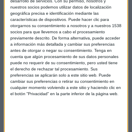
desarrollo de servicios.
Con su permiso, nosotros y
Magdalena
, con interesantes muestras de arquitectura
nuestros socios podemos utilizar datos de localización
modernista, o las preciosas
playas
de la localidad.
geográfica precisa e identificación mediante las
características de dispositivos. Puede hacer clic para
otorgarnos su consentimiento a nosotros y a nuestros 1538
socios para que llevemos a cabo el procesamiento
previamente descrito. De forma alternativa, puede acceder
a información más detallada y cambiar sus preferencias
antes de otorgar o negar su consentimiento.
Tenga en
Para poder disfrutar cómodamente de todos los encantos
cuenta que algún procesamiento de sus datos personales
de la ciudad, es fundamental contar con un buen
puede no requerir de su consentimiento, pero usted tiene
alojamiento, céntrico y que ofrezca todas las comodidades
el derecho de rechazar tal procesamiento. Sus
para garantizar el perfecto descanso, consiguiendo así que
preferencias se aplicarán solo a este sitio web. Puede
la experiencia sea plena. El
Hotel Carrís Almirante, por su
cambiar sus preferencias o retirar su consentimiento en
cualquier momento volviendo a este sitio y haciendo clic en
estratégica ubicación,
en pleno centro de Ferrol, junto a la
el botón "Privacidad" en la parte inferior de la página web.
Plaza de España y el barrio de A Magdalena,
se erige una
gran opción para una escapada a la localidad coruñesa.
Este establecimiento, perteneciente a la cadena Carrís
Hoteles, cuenta con 98 habitaciones
totalmente
equipadas con la tecnología más moderna, y distribuidas en