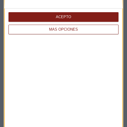
Elige los boletines a los que suscribirte
*
Apertura
ACEPTO
La Magia de la Publicidad
MÁS OPCIONES
Claves ESG
Acepto la
política de privacidad
. *
¡Suscribirme!
EN DIRECTO
@CAPITALRADIOB