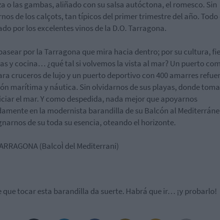
a o las gambas, aliñado con su salsa autóctona, el romesco. Sin
rnos de los calçots, tan típicos del primer trimestre del año. Todo 
do por los excelentes vinos de la D.O. Tarragona.
 pasear por la Tarragona que mira hacia dentro; por su cultura, fi
s y cocina… ¿qué tal si volvemos la vista al mar? Un puerto com
ara cruceros de lujo y un puerto deportivo con 400 amarres refue
ón marítima y náutica. Sin olvidarnos de sus playas, donde tomar
iciar el mar. Y como despedida, nada mejor que apoyarnos
damente en la modernista barandilla de su Balcón al Mediterráne
narnos de su toda su esencia, oteando el horizonte.
e que tocar esta barandilla da suerte. Habrá que ir… ¡y probarlo!