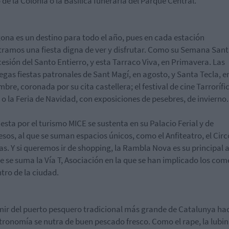
o de la Colonia o la Basílica funeraria del Parque Central.
ona es un destino para todo el año, pues en cada estación
ramos una fiesta digna de ver y disfrutar. Como su Semana Sant
cesión del Santo Entierro, y esta Tarraco Viva, en Primavera. Las
egas fiestas patronales de Sant Magí, en agosto, y Santa Tecla, e
bre, coronada por su cita castellera; el festival de cine Tarrorífic
 o la Feria de Navidad, con exposiciones de pesebres, de invierno.
esta por el turismo MICE se sustenta en su Palacio Ferial y de
sos, al que se suman espacios únicos, como el Anfiteatro, el Circo
as. Y si queremos ir de shopping, la Rambla Nova es su principal a
ue se suma la Vía T, Asociación en la que se han implicado los com
ntro de la ciudad.
ir del puerto pesquero tradicional más grande de Catalunya ha
tronomía se nutra de buen pescado fresco. Como el rape, la lubin