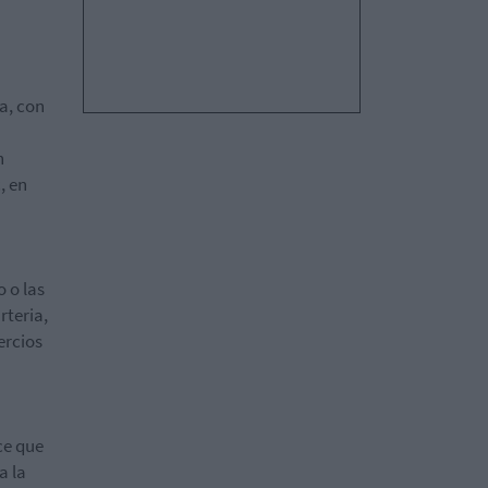
a, con
n
, en
 o las
rteria,
ercios
ce que
a la