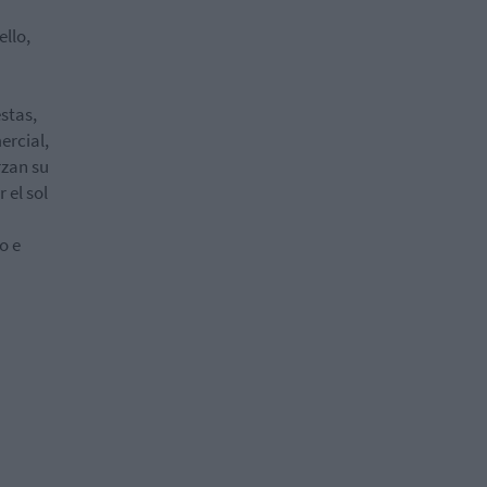
ello,
estas,
ercial,
rzan su
 el sol
o e