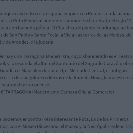
aunque casi todo en Tarragona empieza en Roma… nada acaba all
s su Ruta Medieval podremos admirar su Catedral, del siglo 14,
ica con fachada gótica. El Claustro, de planta cuadrangular; las
as de San Pablo y Santa Tecla la Vieja; las torres de las Monjas, de
 y de Arandes, o la judería.
n hay una Tarragona Modernista, cuyo abanderado es el Teatro
ol, y lo secunda el altar del Santuario del Sagrado Corazón, obra
 Gaudí;o el Mausoleo de Jaime I, el Mercado Central, el antiguo
ro… o los singulares edificios de la Rambla Nova, la majestuosa
a peatonal tarraconense.
a podemos encontrar otra interesante Ruta, La de los Primeros
anos, con el Museo Diocesano, el Museo y la Necrópolis Paleocrist