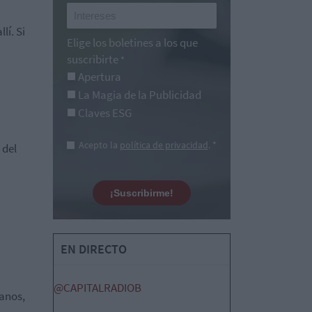
í. Si
Elige los boletines a los que
suscribirte
*
Apertura
La Magia de la Publicidad
Claves ESG
Acepto la
política de privacidad
. *
 del
¡Suscribirme!
EN DIRECTO
@CAPITALRADIOB
ianos,