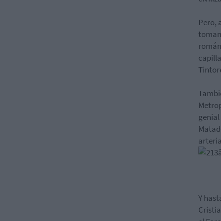
Pero, 
tomamo
románt
capill
Tintoré
Tambié
Metrop
genial
Matade
arteri
Y hast
Cristi