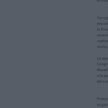
el For
Tarrag
encont
la Pro
verani
septiem
otoño,
La apu
Congre
Murall
a la q
del ce
Presum
su gas