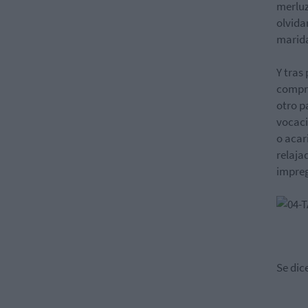
merluz
olvida
marida
Y tras
compra
otro p
vocaci
o acar
relaja
impreg
Se dic