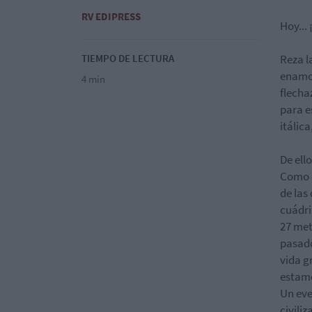
RV EDIPRESS
Hoy...
TIEMPO DE LECTURA
Reza l
enamor
4 min
flecha
para e
itálica
De ell
Como e
de las
cuádri
27 met
pasado
vida g
estamo
Un eve
civili