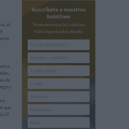
Suscríbete a nuestros
boletines
ia, al
Te enviaremos las noticias
el
más importantes del día
ieron
época.
allas,
ras de
argo y
bra
el que
a 27.