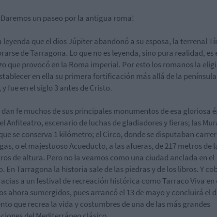
 ¡Daremos un paseo por la antigua roma!
a leyenda que el dios Júpiter abandonó a su esposa, la terrenal Tír
arse de Tarragona. Lo que no es leyenda, sino pura realidad, es 
zo que provocó en la Roma imperial. Por esto los romanos la elig
stablecer en ella su primera fortificación más allá de la península
, y fue en el siglo 3 antes de Cristo.
o dan fe muchos de sus principales monumentos de esa gloriosa 
l Anfiteatro, escenario de luchas de gladiadores y fieras; las Mur
 que se conserva 1 kilómetro; el Circo, donde se disputaban carre
gas, o el majestuoso Acueducto, a las afueras, de 217 metros de l
ros de altura. Pero no la veamos como una ciudad anclada en el
. En Tarragona la historia sale de las piedras y de los libros. Y co
racias a un festival de recreación histórica como Tarraco Viva en 
s ahora sumergidos, pues arrancó el 13 de mayo y concluirá el dí
nto que recrea la vida y costumbres de una de las más grandes
zaciones del Mediterráneo clásico.