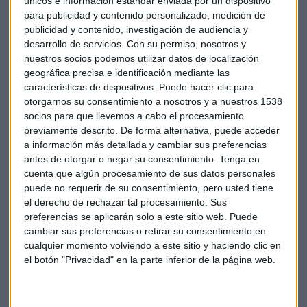
únicos e información estándar enviada por un dispositivo
posible en cada una de las provincias españolas. Es cierto
para publicidad y contenido personalizado, medición de
que el turista continúa en busca de sol y playa para
publicidad y contenido, investigación de audiencia y
combinar la práctica del golf. Sin embargo, cada vez más
desarrollo de servicios.
Con su permiso, nosotros y
visitantes encuentran en la montaña y otras actividades
nuestros socios podemos utilizar datos de localización
geográfica precisa e identificación mediante las
complementarias como el enoturismo, el valor añadido a su
características de dispositivos. Puede hacer clic para
experiencia.
otorgarnos su consentimiento a nosotros y a nuestros 1538
socios para que llevemos a cabo el procesamiento
Un ejemplo de ello es Izki Golf. Este campo público de 18
previamente descrito. De forma alternativa, puede acceder
hoyos, diseñado y pensado por el mítico Severano
a información más detallada y cambiar sus preferencias
Ballesteros, se encuentra emplazado en el Parque Natural
antes de otorgar o negar su consentimiento.
Tenga en
de Izki, en plena Montaña Alavesa, a tan solo 38km de la
cuenta que algún procesamiento de sus datos personales
puede no requerir de su consentimiento, pero usted tiene
Vitoria-Gasteiz (provincia de Álava).
el derecho de rechazar tal procesamiento. Sus
preferencias se aplicarán solo a este sitio web. Puede
cambiar sus preferencias o retirar su consentimiento en
cualquier momento volviendo a este sitio y haciendo clic en
el botón "Privacidad" en la parte inferior de la página web.
¿Por qué no os pasáis a conocerlo? Campo Izki Golf.