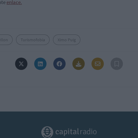
nte
enlace.
ellon
Turismofobia
Ximo Puig