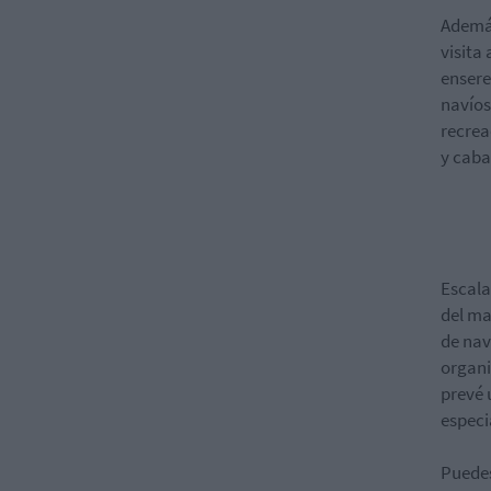
Además
visita
ensere
navíos
recrea
y cabal
Escala
del ma
de nav
organi
prevé 
especi
Puedes