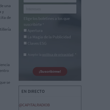
 de una
a y
cita de
Elige los boletines a los que
suscribirte
*
illería
Apertura
La Magia de la Publicidad
Claves ESG
Acepto la
política de privacidad
. *
iencia
uentro
¡Suscribirme!
que se
EN DIRECTO
@CAPITALRADIOB