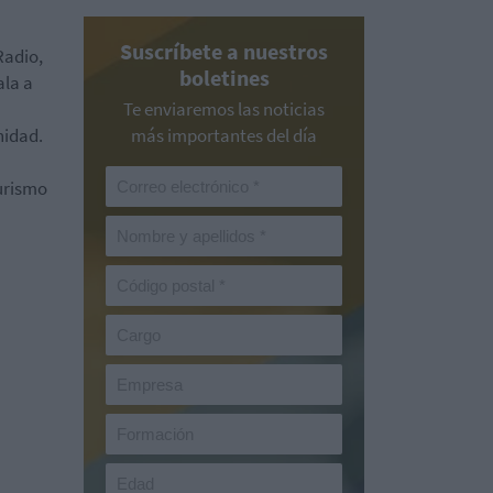
Suscríbete a nuestros
Radio,
boletines
ala a
Te enviaremos las noticias
nidad.
más importantes del día
turismo