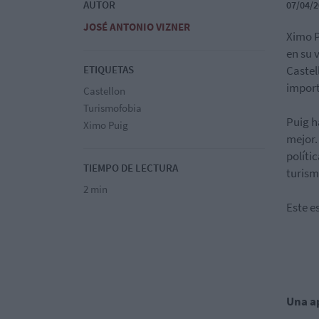
AUTOR
07/04/2
JOSÉ ANTONIO VIZNER
Ximo P
en su 
ETIQUETAS
Castel
import
Castellon
Turismofobia
Puig h
Ximo Puig
mejor.
políti
TIEMPO DE LECTURA
turism
2 min
Este e
Una a