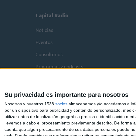
Capital Radio
Noticias
Eventos
Consultorios
Programas y podcasts
Su privacidad es importante para nosotros
Nosotros y nuestros 1538
socios
almacenamos y/o accedemos a infor
por un dispositivo para publicidad y contenido personalizado, medici
utilizar datos de localización geográfica precisa e identificación m
llevemos a cabo el procesamiento previamente descrito. De forma al
cuenta que algún procesamiento de sus datos personales puede no re
web. Puede cambiar sus preferencias o retirar su consentimiento en c