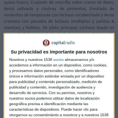
queso fresco, Crujiente de morcilla sobre crema de Ibeas,
berza salteada y chutney de pimientos, Ensalada de
verduritas de temporada con lechazo escabechado y Arroz
cremoso con pecados de lechazo (mollejitas y patitas &
manitas) y boletus. De plato principal, Lechazo Asado en
horno de leña y ensalada de la huerta con lechuga de
Medina y, de postre, Espuma de arroz con leche de churra.
Todo ello regado con Protos Roble D.O. Ribera del Duero,
Su privacidad es importante para nosotros
Hoyo de la Vega Rosado D.O. Ribera del Duero, agua
mineral, café y chupito y acompañado por Torta de Aranda.
Nosotros y nuestros 1538
socios
almacenamos y/o
accedemos a información en un dispositivo, como cookies,
Restaurante Asador Montermoso:
En primer lugar, el
y procesamos datos personales, como identificadores
restaurante ofrece Cóctel de yema, patata y chorizo,
únicos e información estándar enviada por un dispositivo
para publicidad y contenido personalizado, medición de
Canelones de morcilla con crujiente de manzana y Risotto
publicidad y contenido, investigación de audiencia y
de mollejas de lechazo y frutos secos. Su plato principal se
desarrollo de servicios.
Con su permiso, nosotros y
compone de Lechazo Asado en horno de leña y ensalada de
nuestros socios podemos utilizar datos de localización
la huerta con lechuga de
Medina. Y el postre será Espuma de
geográfica precisa e identificación mediante las
leche de oveja con tierra de galleta y membrillo. Todo esto
características de dispositivos. Puede hacer clic para
estará maridado con Abadía de Acon Roble D.O. Ribera del
otorgarnos su consentimiento a nosotros y a nuestros 1538