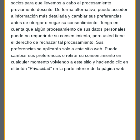
Duero, agua mineral, café y chupito y acompañado por pan
socios para que llevemos a cabo el procesamiento
previamente descrito. De forma alternativa, puede acceder
y Torta de Aranda.
a información más detallada y cambiar sus preferencias
antes de otorgar o negar su consentimiento.
Tenga en
Restaurante Asador El Lagar de Isilla:
Los visitantes
cuenta que algún procesamiento de sus datos personales
podrán disfrutar de unos entrantes consistentes en
puede no requerir de su consentimiento, pero usted tiene
Garbanzos de Valseca con manitas de lechazo, Esencia de
el derecho de rechazar tal procesamiento. Sus
lechazo, Asadurilla de lechazo guisada, Mollejas a la
preferencias se aplicarán solo a este sitio web. Puede
plancha con cebolla al PX y Brochetita de riñones con
cambiar sus preferencias o retirar su consentimiento en
mahonesa de mostaza de Dijon. El plato principal, que será
cualquier momento volviendo a este sitio y haciendo clic en
el botón "Privacidad" en la parte inferior de la página web.
Lechazo Asado en horno de leña y ensalada de la huerta con
lechuga de Medina, dará paso al postre de Tarta de Hojaldre
con crema y nata. Lagar de Isilla Roble D.O. Ribera del
Duero, agua mineral, café y chupito son las bebidas
escogidas para acompañar un menú que se completa con
Torta de Aranda.
Restaurante Aitana:
Este establecimiento propone
Torrezno confitado de Aitana, Taco de bacalao con crema
de patata al limón y Huevos rotos con jamón y setas de