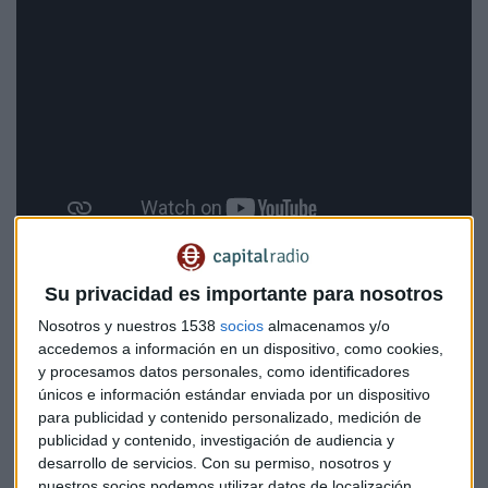
La inteligencia artificial, principal culpable
Su privacidad es importante para nosotros
del
sobrecoste
Nosotros y nuestros 1538
socios
almacenamos y/o
accedemos a información en un dispositivo, como cookies,
El crecimiento explosivo de los servidores y centros de datos
y procesamos datos personales, como identificadores
dedicados a la IA ha provocado una auténtica
escasez
únicos e información estándar enviada por un dispositivo
mundial de chips de memoria y almacenamiento
. Las
para publicidad y contenido personalizado, medición de
grandes corporaciones están acaparando el mercado y
publicidad y contenido, investigación de audiencia y
pagando por adelantado para asegurarse el suministro.
desarrollo de servicios.
Con su permiso, nosotros y
Esto ha generado un cuello de botella que, en apenas un
nuestros socios podemos utilizar datos de localización