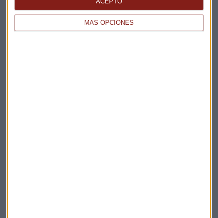
ACEPTO
Claves ESG
MÁS OPCIONES
Acepto la
política de privacidad
. *
¡Suscribirme!
EN DIRECTO
@CAPITALRADIOB