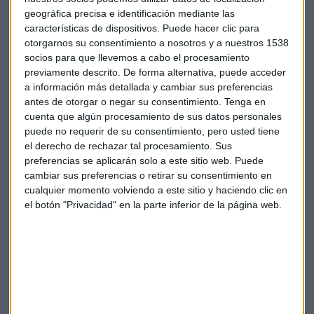
año, ha llegado a
cuadruplicar el precio
de estos
geográfica precisa e identificación mediante las
características de dispositivos. Puede hacer clic para
componentes clave.
otorgarnos su consentimiento a nosotros y a nuestros 1538
socios para que llevemos a cabo el procesamiento
El propio Tim Cook ha sido tajante al describir la magnitud
previamente descrito. De forma alternativa, puede acceder
de esta
crisis de suministro
. Ha comparado la situación
a información más detallada y cambiar sus preferencias
con "una inundación de las que ocurren cada cien años",
antes de otorgar o negar su consentimiento.
Tenga en
asegurando que en sus cuatro décadas de experiencia en el
cuenta que algún procesamiento de sus datos personales
sector tecnológico nunca había visto una tormenta
puede no requerir de su consentimiento, pero usted tiene
perfecta de este calibre.
el derecho de rechazar tal procesamiento. Sus
preferencias se aplicarán solo a este sitio web. Puede
cambiar sus preferencias o retirar su consentimiento en
Todo apunta a que la subida de precios se hará notar
cualquier momento volviendo a este sitio y haciendo clic en
especialmente en la nueva familia del
iPhone 18.
Su
el botón "Privacidad" en la parte inferior de la página web.
lanzamiento está previsto para septiembre, coincidiendo
con la transición en la cúpula de la empresa, cuando
John
Ternus
tome el relevo como nuevo CEO.
Previsiones del mercado hasta 2028
Este "tsunami de los semiconductores" no es un problema a