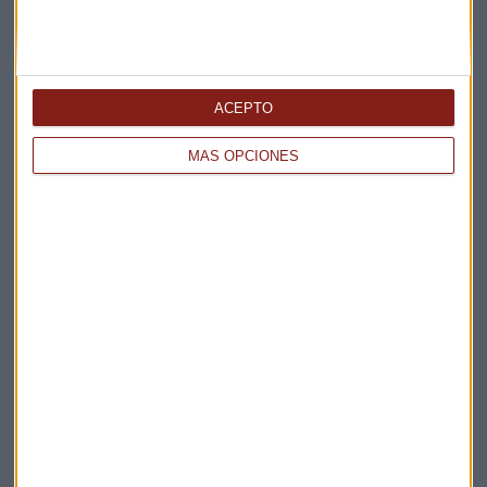
ACEPTO
MÁS OPCIONES
Elige los boletines a los que suscribirte
*
Apertura
La Magia de la Publicidad
Claves ESG