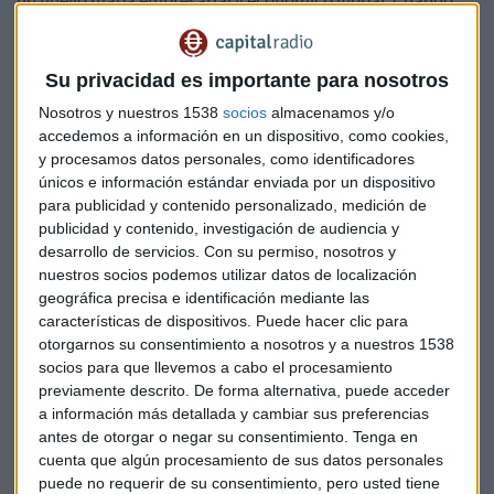
un nuevo mapa empresarial y económico global. Cuando
hablamos de herramientas digitales, ya no podemos
basarnos en reutilizar y adaptar los modelos tradicionales,
sino que debemos afrontar una auténtica reconversión del
Su privacidad es importante para nosotros
tejido productivo: han surgido nuevos actores, nuevas
Nosotros y nuestros 1538
socios
almacenamos y/o
formas de crear valor y, en general, hay unas nuevas reglas
accedemos a información en un dispositivo, como cookies,
de juego. El resultado es un ecosistema empresarial más
y procesamos datos personales, como identificadores
únicos e información estándar enviada por un dispositivo
interconectado, dinámico y centrado en el cliente final.
para publicidad y contenido personalizado, medición de
publicidad y contenido, investigación de audiencia y
Del producto al servicio: el auge de las plataformas
desarrollo de servicios.
Con su permiso, nosotros y
nuestros socios podemos utilizar datos de localización
Uno de los principales impactos que podemos considerar
geográfica precisa e identificación mediante las
que han sido provocados por esta economía digital es el
características de dispositivos. Puede hacer clic para
paso de modelos centrados en el producto a otros modelos
otorgarnos su consentimiento a nosotros y a nuestros 1538
basados en el servicio. Plataformas que ofrecen software a
socios para que llevemos a cabo el procesamiento
modo de servicio, como Amazon, Spotify o Airbnb han
previamente descrito. De forma alternativa, puede acceder
demostrado que, en esta era digital, no es estrictamente
a información más detallada y cambiar sus preferencias
antes de otorgar o negar su consentimiento.
Tenga en
necesario disponer de activos físicos para generar valor. En
cuenta que algún procesamiento de sus datos personales
esta nueva etapa, lo verdaderamente importante es
puede no requerir de su consentimiento, pero usted tiene