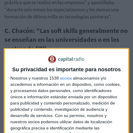
práctica que se realiza en las empresas" y apostillaba
"durante seis meses los especializamos y les damos una
formación de última milla en tecnologías punteras".
C. Chacón: "Las soft skills generalmente no
se enseñan en las universidades o en los
centros de FP"
"Durante los siguientes seis meses los entrenamos en
habilidades blandas, por ejemplo, la comunicación, tienen
Su privacidad es importante para nosotros
que aprender a a comunicarse de forma oral, escrita, hacer
Nosotros y nuestros 1538
socios
almacenamos y/o
presentaciones" y añade Cristina Chacón "es clave para
accedemos a información en un dispositivo, como cookies,
trabajar en equipo, para tomar decisiones. Son
y procesamos datos personales, como identificadores
competencias que generalmente no se enseñan en las
únicos e información estándar enviada por un dispositivo
universidades o en los centros de FP".
para publicidad y contenido personalizado, medición de
publicidad y contenido, investigación de audiencia y
"Los que estamos en Qualentum transformamos vidas,
desarrollo de servicios.
Con su permiso, nosotros y
ayudamos a construir un futuro mejor" nos decía con
nuestros socios podemos utilizar datos de localización
orgullo la directora general que ponía en valor las
geográfica precisa e identificación mediante las