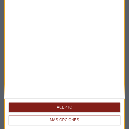
Elige los boletines a los que suscribirte
*
Apertura
La Magia de la Publicidad
Claves ESG
ACEPTO
Acepto la
política de privacidad
. *
MÁS OPCIONES