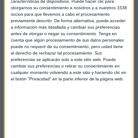
características de dispositivos. Puede hacer clic para
importaste sinergias que surgen por estar en el Grupo
otorgarnos su consentimiento a nosotros y a nuestros 1538
Proeduca donde se encuentra la universidad UNIR .
socios para que llevemos a cabo el procesamiento
previamente descrito. De forma alternativa, puede acceder
Chacón aportaba también un dato muy relevante "dentro
a información más detallada y cambiar sus preferencias
del Grupo Proeduca hay más de 10.000 alumnos que tienen
antes de otorgar o negar su consentimiento.
Tenga en
un perfil STEM y eso para nosotros es fundamental".
cuenta que algún procesamiento de sus datos personales
puede no requerir de su consentimiento, pero usted tiene
Hablamos de los objetivos que se marcan las empresas y
el derecho de rechazar tal procesamiento. Sus
nuestra invitaba hacía una reflexión "una visión
preferencias se aplicarán solo a este sitio web. Puede
cortoplacista muchas veces te impide pensar en el medio
cambiar sus preferencias o retirar su consentimiento en
cualquier momento volviendo a este sitio y haciendo clic en
plazo y eso va a tener consecuencias en la sostenibilidad de
el botón "Privacidad" en la parte inferior de la página web.
la empresa".
"Me preocupa que las prácticas no sean remuneradas y esto
en ocasiones viene marcado no por la empresa, sino por las
limitaciones que el propio sector educativo" comentaba
Cristina añadiendo "la ley impide que estas prácticas sean
remuneradas y yo creo que tenemos un trabajo pendiente"
y continúa "pero por lo menos, ahora todos los becarios,