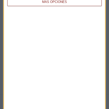
MÁS OPCIONES
Acepto la
política de privacidad
. *
¡Suscribirme!
EN DIRECTO
@CAPITALRADIOB
NOTICIAS RELACIONADAS