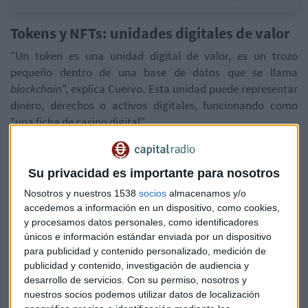
Tokens y NFTs: unidades digitales de valor
"Un token es una unidad digital de valor, es un trozo
pequeño dentro de una base de datos que se llama
blockchain
", explica Cuervo. Esta unidad puede representar
dinero, derechos o activos digitales, funcionando como
"una ficha de casino digital".
Por su parte, los
NFT (tokens no fungibles)
son tokens
únicos. "Cuando hablamos de estos NFT no estamos
Su privacidad es importante para nosotros
hablando de la obra, estamos hablando del registro de la
Nosotros y nuestros 1538
socios
almacenamos y/o
propiedad. Es el notario que dice que ese cuadro, ese
accedemos a información en un dispositivo, como cookies,
dibujito es nuestro", aclara el experto.
y procesamos datos personales, como identificadores
únicos e información estándar enviada por un dispositivo
Blockchain, la columna vertebral del
para publicidad y contenido personalizado, medición de
publicidad y contenido, investigación de audiencia y
sistema
desarrollo de servicios.
Con su permiso, nosotros y
La tecnología que sustenta todo este ecosistema es el
nuestros socios podemos utilizar datos de localización