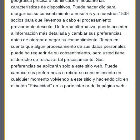
blockchain
, una base de datos distribuida con
geográfica precisa e identificación mediante las
características de dispositivos. Puede hacer clic para
características únicas. Cuervo la describe utilizando una
otorgarnos su consentimiento a nosotros y a nuestros 1538
metáfora: "Me gusta mucho utilizar la analogía de la
socios para que llevemos a cabo el procesamiento
cebolla. Es una base de datos que funciona como en capas
previamente descrito. De forma alternativa, puede acceder
de cebolla, como si la cebolla fuera creciendo en capas
a información más detallada y cambiar sus preferencias
hacia afuera. Entonces es inmutable".
antes de otorgar o negar su consentimiento.
Tenga en
cuenta que algún procesamiento de sus datos personales
Esta inmutabilidad es clave para entender su valor: "No
puede no requerir de su consentimiento, pero usted tiene
puedes hacer una modificación en algo que ya se grabó
el derecho de rechazar tal procesamiento. Sus
preferencias se aplicarán solo a este sitio web. Puede
hace tiempo". Existen blockchains públicas, como Bitcoin o
cambiar sus preferencias o retirar su consentimiento en
Ethereum, y privadas, utilizadas por empresas para
cualquier momento volviendo a este sitio y haciendo clic en
procesos internos.
el botón "Privacidad" en la parte inferior de la página web.
Respecto al futuro del dinero, Cuervo señala que las
CBDC
(monedas digitales de bancos centrales) "son una versión
digital del dinero" emitida por bancos centrales, pero
advierte: "No debemos mezclar el concepto CBDC con
criptos porque realmente no son criptos".
Las
finanzas descentralizadas
(DeFi) representan una