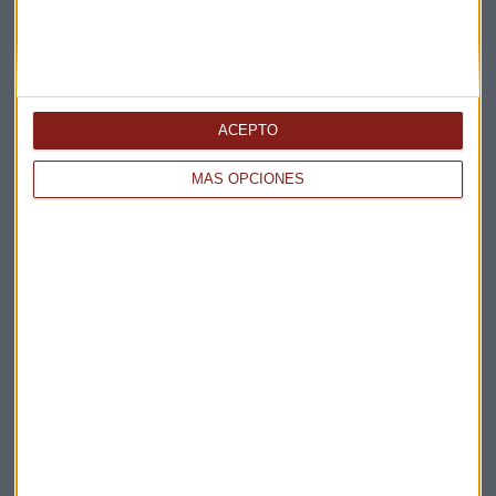
ACEPTO
MÁS OPCIONES
Elige los boletines a los que suscribirte
*
Apertura
La Magia de la Publicidad
Claves ESG