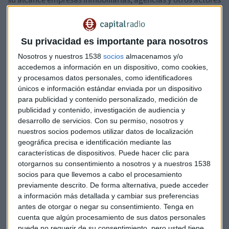
interesados para
conocer de cerca y de manera
transparente cómo se mueve el mercado
.
Su privacidad es importante para nosotros
La propia RealAdvisor, que funcionaba incluso antes de que
Nosotros y nuestros 1538
socios
almacenamos y/o
se popularizara la Inteligencia Artificial, echa mano de estas
accedemos a información en un dispositivo, como cookies,
ayudas tecnológicas para ayudar a los profesionales. La
y procesamos datos personales, como identificadores
herramienta lleva en funcionamiento desde el año 2017 y
únicos e información estándar enviada por un dispositivo
nació gracias al
empeño de los emprendedores Jonas
para publicidad y contenido personalizado, medición de
Wiesel y Joan Rodríguez
.
publicidad y contenido, investigación de audiencia y
desarrollo de servicios.
Con su permiso, nosotros y
Ambos han conseguido en estos casi ocho años de
nuestros socios podemos utilizar datos de localización
trayectoria generar
más de 50.000 oportunidades de
geográfica precisa e identificación mediante las
características de dispositivos. Puede hacer clic para
venta en el sector
ligando esta industria al marketing
otorgarnos su consentimiento a nosotros y a nuestros 1538
digital. Y en ese acercamiento al marketing digital, también
socios para que llevemos a cabo el procesamiento
han introducido los principios de la Inteligencia Artificial.
previamente descrito. De forma alternativa, puede acceder
a información más detallada y cambiar sus preferencias
Tanto Wiesel como Joan Rodríguez, antes de iniciar su
antes de otorgar o negar su consentimiento.
Tenga en
aventura con RealAdvisor, ya contaban con experiencia
cuenta que algún procesamiento de sus datos personales
muy positiva en el mundo de los negocios. Joan Rodríguez
puede no requerir de su consentimiento, pero usted tiene