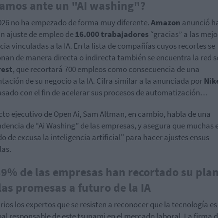
amos ante un "AI washing"?
026 no ha empezado de forma muy diferente.
Amazon
anunció h
n ajuste de empleo de
16.000 trabajadores
“gracias” a las mejo
ncia vinculadas a la IA. En la lista de compañías cuyos recortes se
onan de manera directa o indirecta también se encuentra la red s
rest
, que recortará 700 empleos como consecuencia de una
ntación de su negocio a la IA. Cifra similar a la anunciada por
Nik
sado con el fin de acelerar sus procesos de automatización…
ecto ejecutivo de Open Ai, Sam Altman, en cambio, habla de una
dencia de “Ai Washing” de las empresas, y asegura que muchas 
o de excusa la inteligencia artificial" para hacer ajustes ensus
las.
9% de las empresas han recortado su plan
las promesas a futuro de la IA
rios los expertos que se resisten a reconocer que la tecnología es
pal responsable de este tsunami en el mercado laboral. La firma 