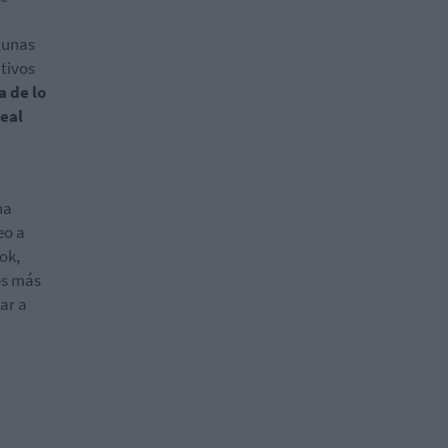
lgunas
utivos
 de lo
real
ha
eo a
ook,
os más
ar a