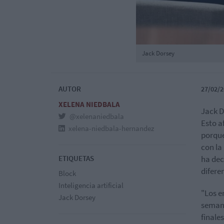
Jack Dorsey
AUTOR
27/02/2
XELENA NIEDBALA
Jack D
@xelenaniedbala
Esto a
xelena-niedbala-hernandez
porque
con la
ETIQUETAS
ha dec
difere
Block
Inteligencia artificial
"Los e
Jack Dorsey
semana
finale