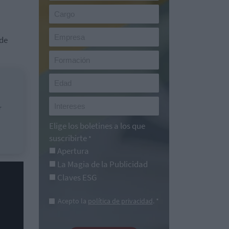
 de
r
Elige los boletines a los que
suscribirte
*
Apertura
La Magia de la Publicidad
Claves ESG
Acepto la
política de privacidad
. *