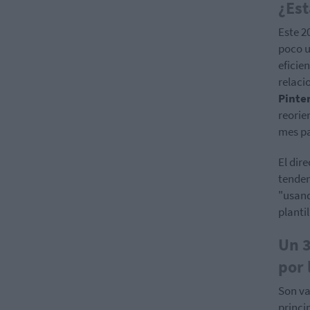
¿Est
Este 2
poco u
eficie
relaci
Pinte
reorie
mes pa
El dir
tenden
"usand
plantil
Un 3
por 
Son va
princi