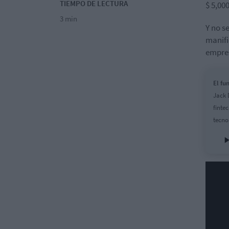
TIEMPO DE LECTURA
$ 5,00
3 min
Y no s
manifi
empres
El fu
Jack 
finte
tecno