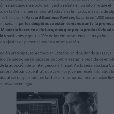
ión estadounidense Goldman Sachs señala en un informe que el
o de la IA en la fuerza laboral todavía es limitado, más allá de a
nes básicas. El
Harvard Business Review
, basado en 1.000 ejec
es, señala que
los despidos se están tomando ante la promesa
 IA podría hacer en el futuro, más que por la productividad 
ida
hasta hoy y que un 39% de las empresas encuestas ya han
ado ajustes de personal por esta misma razón.
uación preocupa, sobre todo en Estados Unidos, donde la FED ya 
ido de que no serán capaces de contrarrestar la pérdida de empl
de la adopción de la inteligencia artificial. Así lo señalaba Lisa C
adora del banco central, que ve en los jóvenes recién titulados l
dos al ser desplazados en las tareas que normalmente suelen llev
or esta tecnología.