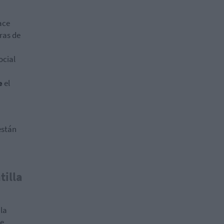
ace
ras de
ocial
e
el
están
tilla
 la
de