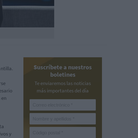
Suscríbete a nuestros
ntilla.
boletines
rse
Te enviaremos las noticias
esario
más importantes del día
s en
ta
ivos y