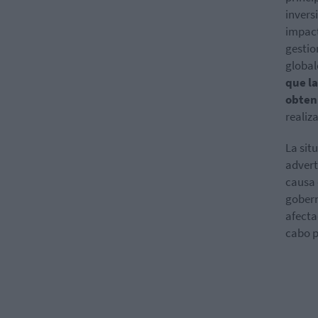
invers
impact
gestio
global
que la
obten
realiz
La sit
advert
causa 
gobern
afecta
cabo p