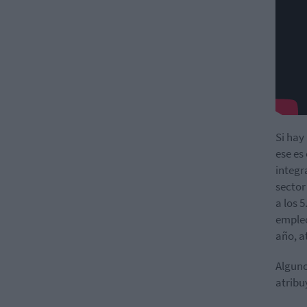
Si hay
ese es 
integr
sector
a los 
emple
año, a
Alguno
atribu