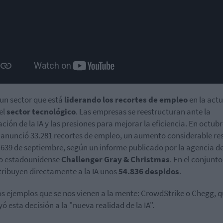
 un sector que está
liderando los recortes de empleo
en la act
el
sector tecnológico
. Las empresas se reestructuran ante la
ación de la IA y las presiones para mejorar la eficiencia. En octubre
 anunció 33.281 recortes de empleo, un aumento considerable re
5.639 de septiembre, según un informe publicado por la agencia d
o estadounidense
Challenger Gray & Christmas
. En el conjunto
tribuyen directamente a la IA unos
54.836 despidos
.
s ejemplos que se nos vienen a la mente: CrowdStrike o Chegg, 
yó esta decisión a la "nueva realidad de la IA".