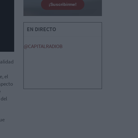
¡Suscribirme!
EN DIRECTO
@CAPITALRADIOB
ualidad
, el
specto
e
 del
que