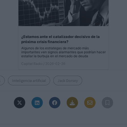
¿Estamos ante el catalizador decisivo de la
próxima crisis financiera?
Algunos de los estrategas de mercado más
importantes ven signos alarmantes que podrían hacer
estallar la burbuja en el mercado de deuda
Capital Radio
/ 2026-02-26
k
Inteligencia artificial
Jack Dorsey