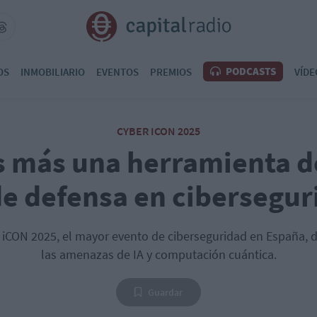
PODCASTS
OS
INMOBILIARIO
EVENTOS
PREMIOS
VÍDE
CYBER ICON 2025
es más una herramienta d
e defensa en cibersegu
r iCON 2025, el mayor evento de ciberseguridad en España, 
las amenazas de IA y computación cuántica.
Guardar