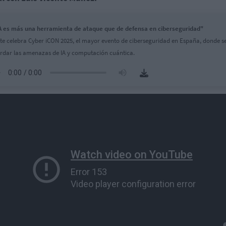
A es más una herramienta de ataque que de defensa en ciberseguridad"
tte celebra Cyber iCON 2025, el mayor evento de ciberseguridad en España, donde s
rdar las amenazas de IA y computación cuántica.