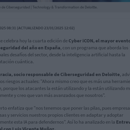
e de Ciberseguridad | Technology & Transformation de Deloitte.
025 08:31 (ACTUALIZADO 23/01/2025 12:02)
te celebra hoy la cuarta edición de
Cyber iCON, el mayor event
seguridad del año en España
, con un programa que aborda los
ales desafíos del sector, desde la inteligencia artificial hasta la
tación cuántica.
racia, socio responsable de Ciberseguridad en Deloitte
, adv
los riesgos actuales: "Ahora mismo creo que es más una herrami
, porque los atacantes la están utilizando y la están utilizando 
mente y creo que van más avanzados que nosotros".
erto enfatiza que "nos tenemos que poner las pilas, pues empresa
as y servicios nuestros propios clientes en adaptar y adoptar
mente esta IA para defendernos". Así lo ha analizado en la
Entrev
al con Luis Vicente Muñoz.