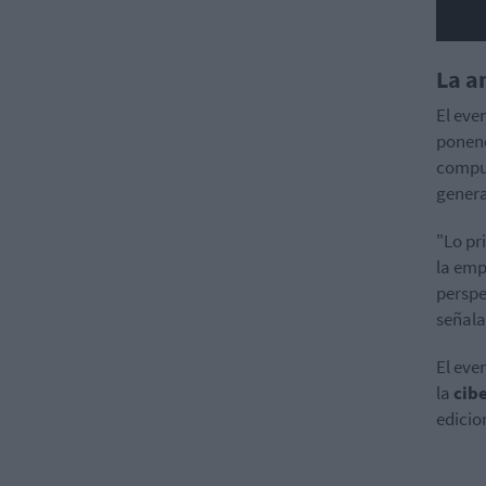
La a
El eve
ponen
comput
genera
"Lo pr
la emp
perspe
señala
El eve
la
cib
edicio