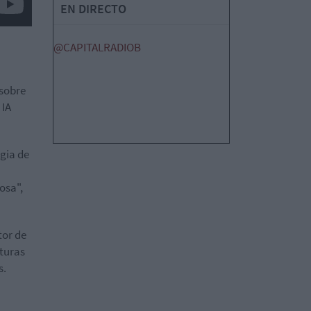
EN DIRECTO
@CAPITALRADIOB
 sobre
 IA
egia de
osa",
tor de
uturas
s.