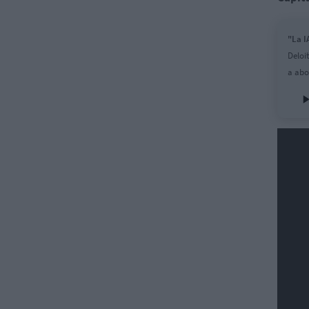
"La I
Deloi
a abo