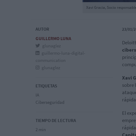
Xavi Gracia, Socio responsabl
AUTOR
23/01/2
GUILLERMO LUNA
Deloit
glunaglez
ciber
guillermo-luna-digital-
princip
communication
compu
glunaglez
Xavi G
sobre 
ETIQUETAS
ataque
IA
rápida
Ciberseguridad
El exp
empres
TIEMPO DE LECTURA
rápida
2 min
Capit