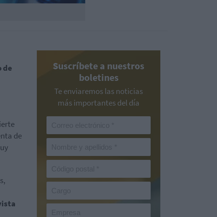
Suscríbete a nuestros
o de
boletines
Te enviaremos las noticias
más importantes del día
ierte
enta de
muy
s,
ista