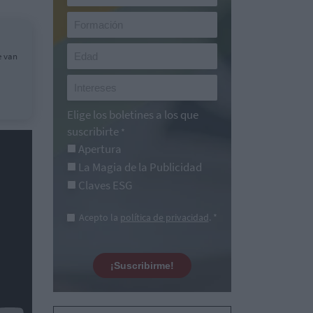
e van
Elige los boletines a los que
suscribirte
*
Apertura
La Magia de la Publicidad
Claves ESG
Acepto la
política de privacidad
. *
¡Suscribirme!