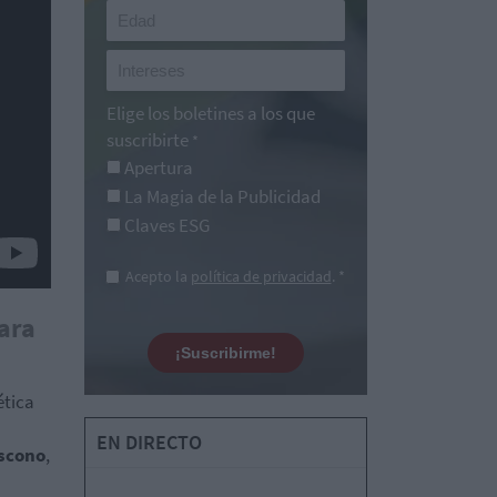
Elige los boletines a los que
suscribirte
*
Apertura
La Magia de la Publicidad
Claves ESG
Acepto la
política de privacidad
. *
para
¡Suscribirme!
ética
EN DIRECTO
scono
,