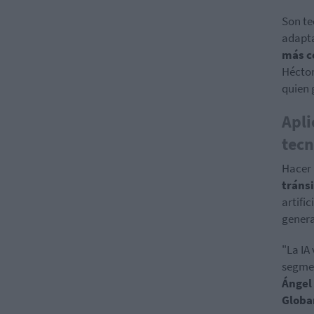
Son te
adapta
más c
Héctor
quien g
Apli
tecn
Hacer 
tráns
artifi
genera
"La IA
segmen
Ángel
Globa