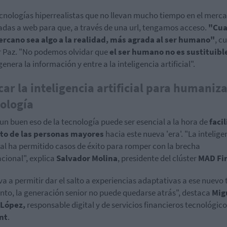
cnologías hiperrealistas que no llevan mucho tiempo en el merc
das a web para que, a través de una url, tengamos acceso.
"Cua
ercano sea algo a la realidad, más agrada al ser humano"
, c
 Paz. "No podemos olvidar que
el ser humano no es sustituibl
enera la información y entre a la inteligencia artificial".
car la inteligencia artificial para humaniza
ología
un buen eso de la tecnología puede ser esencial a la hora de
facil
ito de las personas mayores
hacia este nueva 'era'. "La intelige
cial ha permitido casos de éxito para romper con la brecha
cional", explica
Salvador Molina
, presidente del clúster
MAD Fi
 va a permitir dar el salto a experiencias adaptativas a ese nuevo 
to, la generación senior no puede quedarse atrás", destaca
Mig
 López,
responsable digital y de servicios financieros tecnológico
nt
.