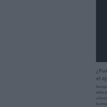
¿Pue
el o
Aunque
debe p
cómod
la emp