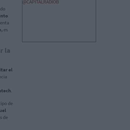
@CAPITALRADIOB
ado
nto
uenta
e,
es
r la
itar el
ncia
ntech
.
tipo de
uel
s de