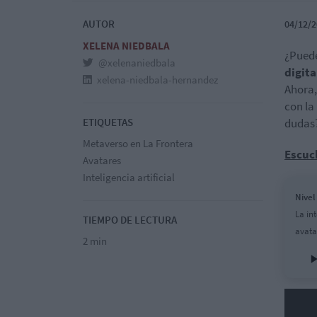
AUTOR
04/12/2
XELENA NIEDBALA
¿Puede
@xelenaniedbala
digita
xelena-niedbala-hernandez
Ahora,
con la
ETIQUETAS
dudas
Metaverso en La Frontera
Escuc
Avatares
Inteligencia artificial
Nivel
La in
TIEMPO DE LECTURA
avata
2 min