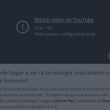
de llegar a ser la tecnología inquietante 
jo humano?
 no toda la tecnología se usa para hacer el bien, el sentido de la 
redominar en el mercado. "El objetivo es que nos sintamos más
os usando tecnología", asegura
Héctor Paz
, cofundador de
Ima
resa que ha hecho posible V.E.G.A.