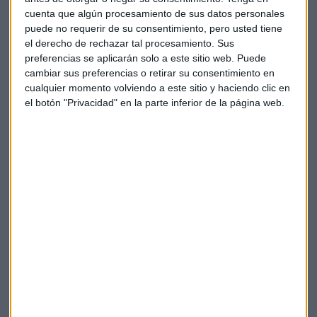
de 200.000 edificios
pueden ser clasificados según su
cuenta que algún procesamiento de sus datos personales
cubierta, uso, normativa y potencial de
puede no requerir de su consentimiento, pero usted tiene
transformación".
el derecho de rechazar tal procesamiento. Sus
preferencias se aplicarán solo a este sitio web. Puede
Esto permite responder preguntas clave como:
¿Cuánta
cambiar sus preferencias o retirar su consentimiento en
cualquier momento volviendo a este sitio y haciendo clic en
vivienda adicional podría generarse?¿Cómo mejorar la
el botón "Privacidad" en la parte inferior de la página web.
calidad del aire? ¿Qué edificios pueden reconvertirse para
usos sociales o energéticos? ........
Ayuntamientos: aceptar el problema es el primer paso
Para que la IA urbana funcione, Barreiro identifica un
requisito esencial:
“entender y aceptar el problema”
. Si
una ciudad no reconoce que la densidad, el calor extremo o
la falta de vivienda son desafíos estructurales, no puede
abordarlos.