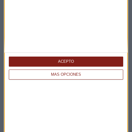
Suscríbete a nuestros boletines
Te enviaremos las noticias más importantes del día
ACEPTO
MÁS OPCIONES