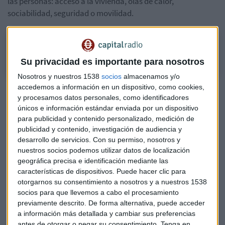
las personas: acceso a la vivienda, olas de calor,
sociabilidad, seguridad o movilidad.
Cibercotizante
Su privacidad es importante para nosotros
Nosotros y nuestros 1538
socios
almacenamos y/o
accedemos a información en un dispositivo, como cookies,
Su enfoque es claro: la IA debe servir para identificar
y procesamos datos personales, como identificadores
problemas reales y convertirlos en políticas públicas
únicos e información estándar enviada por un dispositivo
efectivas.
para publicidad y contenido personalizado, medición de
publicidad y contenido, investigación de audiencia y
IA multimodal para transformar la ciudad
desarrollo de servicios.
Con su permiso, nosotros y
nuestros socios podemos utilizar datos de localización
Uno de los casos de uso más llamativos es el algoritmo
geográfica precisa e identificación mediante las
multimodal desarrollado por EIRA. Barreiro explica que su
características de dispositivos. Puede hacer clic para
sistema
“analiza el catastro, información geoespacial y
otorgarnos su consentimiento a nosotros y a nuestros 1538
socios para que llevemos a cabo el procesamiento
marcos regulatorios”
para mapear oportunidades
previamente descrito. De forma alternativa, puede acceder
urbanas.
a información más detallada y cambiar sus preferencias
En Madrid, por ejemplo,
"
dentro de la M‑30… alrededor
antes de otorgar o negar su consentimiento.
Tenga en