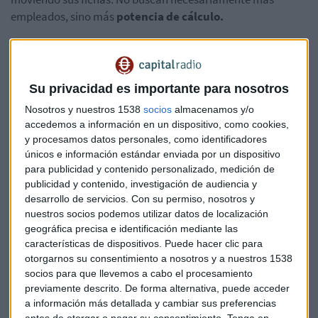
empleados, sino más
potencia de cálculo.
El factor OpenAI: 600.000 millones
sobre la mesa
Su privacidad es importante para nosotros
La noticia ha saltado desde las entrañas del sector:
OpenAI
Nosotros y nuestros 1538
socios
almacenamos y/o
prevé un gasto en computación de unos 600.000
accedemos a información en un dispositivo, como cookies,
millones de dólares hasta 2030.
Esta cifra astronómica
y procesamos datos personales, como identificadores
nos da una pista de hacia dónde se dirige el capital:
únicos e información estándar enviada por un dispositivo
para publicidad y contenido personalizado, medición de
publicidad y contenido, investigación de audiencia y
De salarios a chips
: El gasto ya no se destina
desarrollo de servicios.
Con su permiso, nosotros y
masivamente a contratar miles de programadores junior
nuestros socios podemos utilizar datos de localización
para tareas rutinarias.
geográfica precisa e identificación mediante las
Infraestructura vs. Talento Humano
: El foco está en la
características de dispositivos. Puede hacer clic para
capacidad de procesamiento (
Nvidia
, centros de datos,
otorgarnos su consentimiento a nosotros y a nuestros 1538
energía) necesaria para que la IA se programe a sí misma.
socios para que llevemos a cabo el procesamiento
previamente descrito. De forma alternativa, puede acceder
Obsolescencia acelerada
: Muchos estudiantes perciben
a información más detallada y cambiar sus preferencias
que las habilidades básicas de codificación que