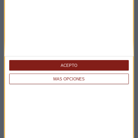
Suscríbete a nuestros boletines
Te enviaremos las noticias más importantes del día
ACEPTO
MÁS OPCIONES