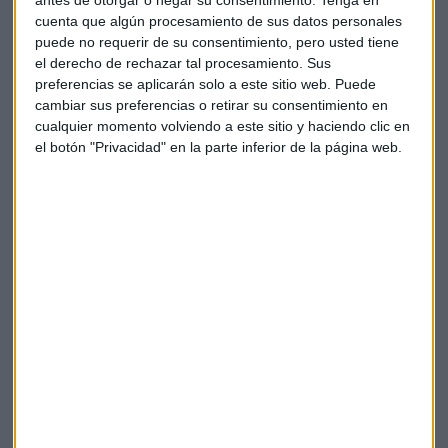
antes de otorgar o negar su consentimiento.
Tenga en
aprenderán en una carrera de cuatro años podrían estar
cuenta que algún procesamiento de sus datos personales
automatizadas antes de su graduación.
puede no requerir de su consentimiento, pero usted tiene
el derecho de rechazar tal procesamiento. Sus
¿Por qué ya no es "atractivo" ser
preferencias se aplicarán solo a este sitio web. Puede
cambiar sus preferencias o retirar su consentimiento en
informático?
cualquier momento volviendo a este sitio y haciendo clic en
El declive en las matriculaciones no es casualidad.
el botón "Privacidad" en la parte inferior de la página web.
Responde a una tormenta perfecta de factores económicos
y tecnológicos que están
reconfigurando
el mercado laboral
en Estados Unidos:
Despidos masivos en las Big
Tech
: Tras años de
contrataciones frenéticas, Google, Meta y
Amazon
han
ajustado sus plantillas, eliminando el aura de "empleo
garantizado".
El auge del "
Low-Code
" y la IA Generativa
:
Herramientas como ChatGPT o Claude han reducido
drásticamente el tiempo necesario para escribir código
básico, desplazando al programador de nivel de entrada.