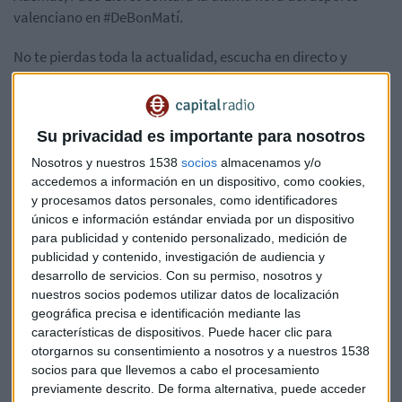
valenciano en #DeBonMatí.
No te pierdas toda la actualidad, escucha en directo y
podcast en
valenciacapital.es
Su privacidad es importante para nosotros
Valencia
Nosotros y nuestros 1538
socios
almacenamos y/o
accedemos a información en un dispositivo, como cookies,
y procesamos datos personales, como identificadores
únicos e información estándar enviada por un dispositivo
para publicidad y contenido personalizado, medición de
publicidad y contenido, investigación de audiencia y
desarrollo de servicios.
Con su permiso, nosotros y
Suscríbete a nuestros boletines
nuestros socios podemos utilizar datos de localización
Te enviaremos las noticias más importantes del día
geográfica precisa e identificación mediante las
características de dispositivos. Puede hacer clic para
otorgarnos su consentimiento a nosotros y a nuestros 1538
socios para que llevemos a cabo el procesamiento
previamente descrito. De forma alternativa, puede acceder