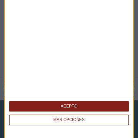
EN DIRECTO
@CAPITALRADIOB
NOTICIAS RELACIONADAS
ACEPTO
MÁS OPCIONES