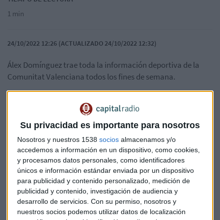
1 min
24/10/2022 12:26 (ACTUALIZADO 24/10/2022 12:32)
Álex Domínguez trae toda la información deportiva de la
Comunitat Valenciana todos los fines de semana.
Horas y horas de deporte con especial atención en la última
hora de lo que está ocurriendo con el deporte valenciano.
Entrevistas, datos, análisis, opinión…
Su privacidad es importante para nosotros
Nosotros y nuestros 1538
socios
almacenamos y/o
Puedes escuchar El Avance en directo a través del 94.5 FM
accedemos a información en un dispositivo, como cookies,
(Valencia) y por capitalradio.es/valencia y
y procesamos datos personales, como identificadores
valenciacapital.es todos los viernes a las 19:00h. Y vivir El
únicos e información estándar enviada por un dispositivo
Partido de Valencia Basket todos los fines de semana por la
para publicidad y contenido personalizado, medición de
tarde.
publicidad y contenido, investigación de audiencia y
desarrollo de servicios.
Con su permiso, nosotros y
Más información en
valenciacapital.es
nuestros socios podemos utilizar datos de localización