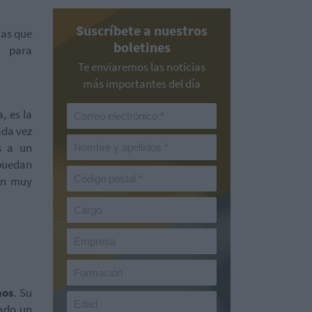
Suscríbete a nuestros
las que
boletines
s para
Te enviaremos las noticias
más importantes del día
, es la
ada vez
s a un
puedan
uen muy
mos
. Su
tado un