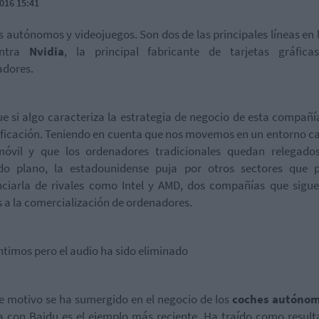
016 15:41
 autónomos y videojuegos. Son dos de las principales líneas en 
entra
Nvidia
, la principal fabricante de tarjetas gráfica
adores.
ue si algo caracteriza la estrategia de negocio de esta compañía
ificación. Teniendo en cuenta que nos movemos en un entorno c
óvil y que los ordenadores tradicionales quedan relegado
do plano, la estadounidense puja por otros sectores que 
nciarla de rivales como Intel y AMD, dos compañías que sig
 a la comercialización de ordenadores.
ntimos pero el audio ha sido eliminado
e motivo se ha sumergido en el negocio de los
coches autóno
a con Baidu es el ejemplo más reciente. Ha traído como resul