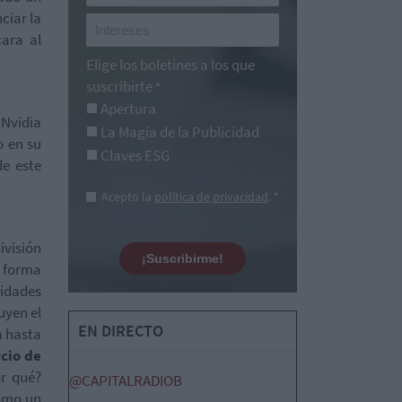
ciar la
cara al
Elige los boletines a los que
suscribirte
*
Apertura
 Nvidia
La Magia de la Publicidad
o en su
Claves ESG
de este
Acepto la
política de privacidad
. *
ivisión
¡Suscribirme!
e forma
nidades
uyen el
EN DIRECTO
a hasta
cio de
or qué?
@CAPITALRADIOB
omo un