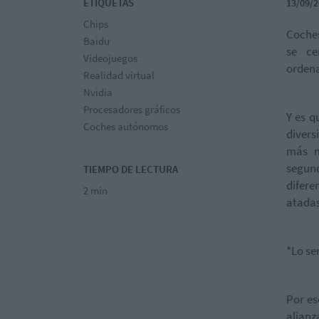
ETIQUETAS
13/09/2
Chips
Coches
Baidu
se c
Videojuegos
orden
Realidad virtual
Nvidia
Procesadores gráficos
Y es q
Coches autónomos
divers
más m
segun
TIEMPO DE LECTURA
difere
2 min
atadas
*Lo se
Por es
alianz