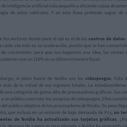
 de inteligencia artificial más pequeño y eficiente capaz de poten
ogía de estos vehículos. Y en esta línea pretende seguir de 
.
e los sectores donde pone el ojo es el de los
centros de datos
.
a cada vez más en su aceleración, puesto que se han convertid
de crecimiento: para que nos hagamos una idea, las ventas 
 subieron casi un 110% en su último trimestre fiscal.
bargo, el plato fuerte de Nvidia son los
videojuegos
. Esta d
 más de la mitad de sus ingresos totales. La estadounidens
de una categoría de gama alta de procesadores gráficos. Sus u
 a un público concreto: los usuarios de videojuegos. Ellos constit
 del público objetivo de los procesadores de Nvidia. Su peso lleg
nto, que incluso en un entorno de baja demanda de Pcs,
un ter
lientes de Nvidia ha actualizado sus tarjetas gráficas
. ¿P
e la demana de juegos es muy elevada y Nvidia ha emergido c