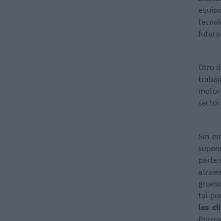
equipo
tecnol
futuro
Otro d
trabaj
motor 
sector
Sin em
supone
parte 
atraen
grueso
tal pu
los c
Porqu