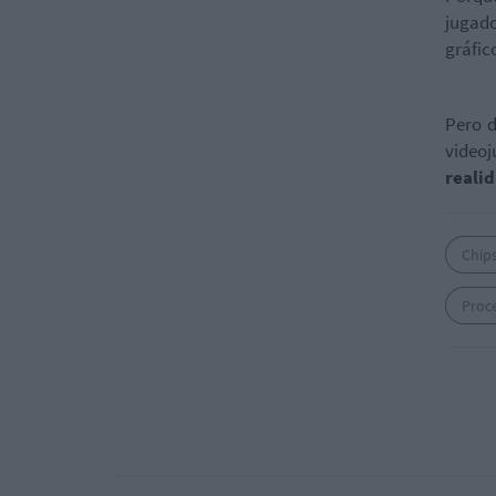
jugad
gráfic
Pero d
videoj
realid
Chip
Proce